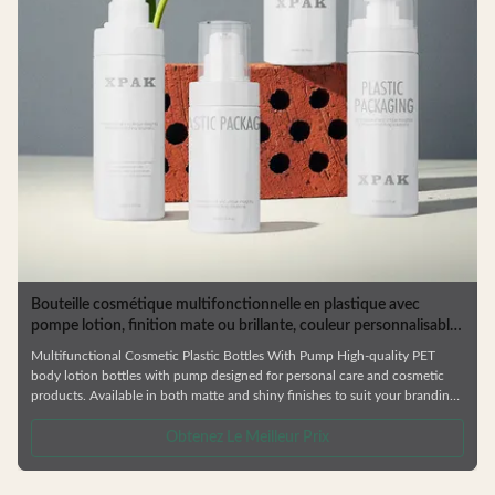
Bouteille cosmétique multifonctionnelle en plastique avec
pompe lotion, finition mate ou brillante, couleur personnalisable
et capacité de 50/80/100 ml
Multifunctional Cosmetic Plastic Bottles With Pump High-quality PET
body lotion bottles with pump designed for personal care and cosmetic
products. Available in both matte and shiny finishes to suit your branding
needs. Product Features Multi-functional PETG empty bottles suitable for
skincare and cosmetic packaging Durable construction resistant to
Obtenez Le Meilleur Prix
deformation Environmentally friendly, recyclable materials Factory direct
pricing Customizable colors and logos Compatible with