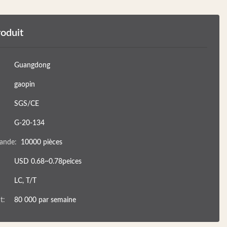
roduit
Guangdong
gaopin
SGS/CE
G-20-134
ande:
10000 pièces
USD 0.68~0.78peices
LC, T/T
t:
80 000 par semaine