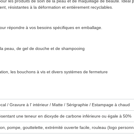
ur les produits de soin de la peau et de maquillage de beauté. Idéal po
nt, résistantes à la déformation et entièrement recyclables.
 pour répondre à vos besoins spécifiques en emballage.
e la peau, de gel de douche et de shampooing
tion, les bouchons à vis et divers systèmes de fermeture
cal / Gravure à l' intérieur / Matte / Sérigraphie / Estampage à chaud
résentant une teneur en dioxyde de carbone inférieure ou égale à 50%
on, pompe, gouttelette, extrémité ouverte facile, rouleau (logo personn