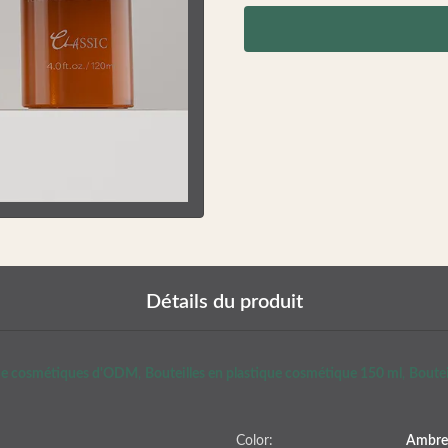
Détails du produit
ique cosmétiques d'ODM
,
Bouteilles en plastique cosmétique 150 ml
,
Boutei
Color:
Ambre 