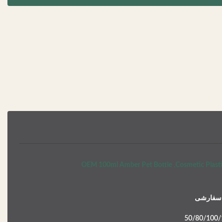
OEM 100ml Amber Pet Bottle
,
Cosmetic Plast
ا سفارشی
50/80/100