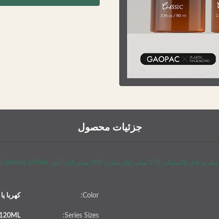
جزئیات محصول
ic Bottles 150ml
,
Color:
کهربا ی
/120ML
Series Sizes: