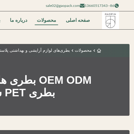
sale02@gaopack.com
86--13660517343
صفحه اصلی
محصولات
درباره ما
ب
محصولات
بطری‌های لوازم آرایشی و بهداشتی پلاست
بطری PET سفارشی برای بسته بندی مراقبت از پوست