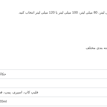
ته بندی مختلف
حکاک
فلیپ کاپ، اسپری، پمپ، قط
0ml، 120ml