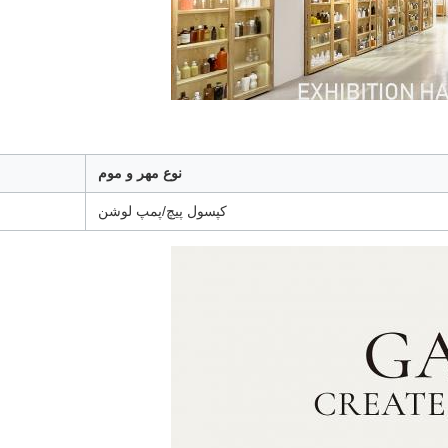
نوع مهر و موم
کپسول پیچ/پمپ لوشن