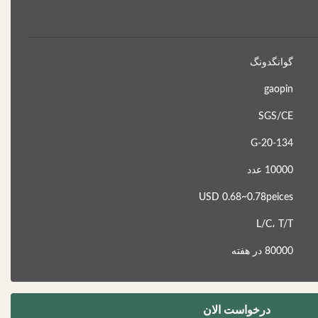
گوانگدونگ
gaopin
SGS/CE
G-20-134
10000 عدد
USD 0.68~0.78peices
L/C، T/T
80000 در هفته
درخواست الان