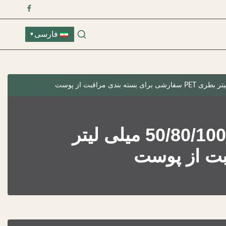
فارسی
▼
OEM ODM بطری های پلاستیکی آرایشی آمبر 50/80/100/120 میلی لیتر