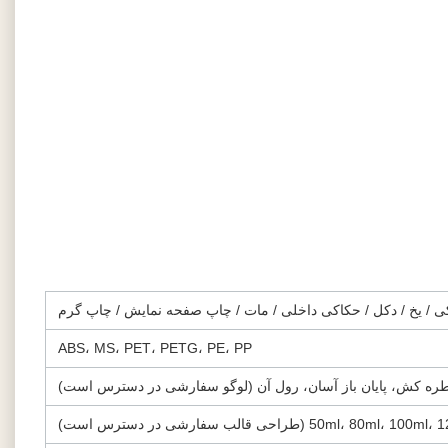
ی / یخ / دکل / حکاکی داخلی / مات / چاپ صفحه نمایش / چاپ گرم
ABS، MS، PET، PETG، PE، PP
ره کش، پایان باز آسان، رول آن (لوگو سفارشی در دسترس است)
50ml، 80ml، 10 (طراحی قالب سفارشی در دسترس است)