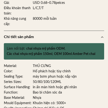
Giá:
USD 0.68~0.78peices
Điều khoản thanh
L/C,T/T
toán:
Khả năng cung
80000 mỗi tuần
cấp:
Chi tiết sản phẩm
Làm nổi bật:
chai nhựa mỹ phẩm ODM
,
Các chai nhựa mỹ phẩm 150ml
,
OEM 100ml Amber Pet chai
Material:
THÚ CƯNG
Color:
Hổ phách hoặc tùy chỉnh
Sealing Type:
máy bơm phun hoặc nắp vặn
Series Sizes:
50/80/100/120ML
Surface Handling:
in ấn màn hình hoặc ghi nhãn
Function:
Bao bì chăm sóc da
Base Material:
Nhựa
Mould Equipment:
Khuôn hiện có: 5000+