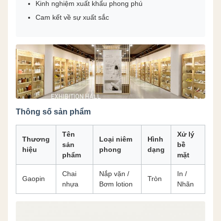
Kinh nghiệm xuất khẩu phong phú
Cam kết về sự xuất sắc
Thông số sản phẩm
Tên
Xử lý
Thương
Loại niêm
Hình
sản
bề
hiệu
phong
dạng
phẩm
mặt
Chai
Nắp vặn /
In /
Gaopin
Tròn
nhựa
Bơm lotion
Nhãn