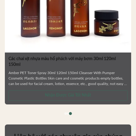
c
Các chai xịt nhựa màu hổ phách với máy bơm 30ml 120ml
150ml
Amber PET Toner Spray 30ml 120ml 150ml Cleanser With Pumper
Cosmetic Plastic Bottles Skin care and cosmetic products empty bottles,
can be used for facial cream, lotion, essence, etc., good quality, not easy to
deform. Use PET material, environmentally friendly material, and can be
.
recycled. —— Various types of bottles. —— Skin care series,shower gel and
Nhận Được Giá Tốt Nhất
shampoo bottle —— Factory direct sale. —— Colors / Crafts are
customizable. —— Can be matched with lotion pump/ spray pump/