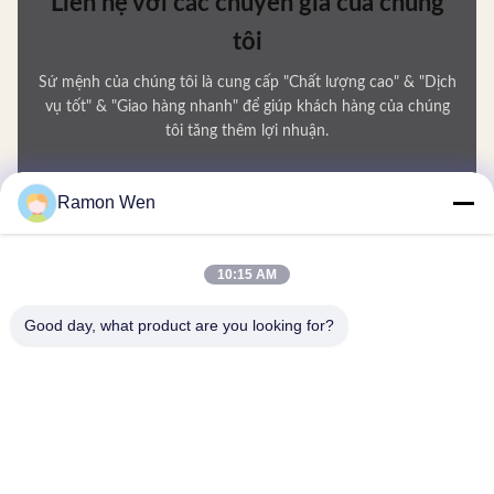
Liên hệ với các chuyên gia của chúng
tôi
Sứ mệnh của chúng tôi là cung cấp "Chất lượng cao" & "Dịch
vụ tốt" & "Giao hàng nhanh" để giúp khách hàng của chúng
tôi tăng thêm lợi nhuận.
Tên của bạn
Ramon Wen
Số điện thoại
10:15 AM
Tên công ty
Good day, what product are you looking for?
E-mail
*
Tin nhắn
*
Gửi