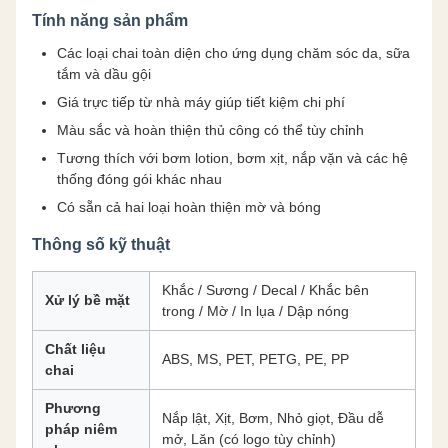
Tính năng sản phẩm
Các loại chai toàn diện cho ứng dụng chăm sóc da, sữa
tắm và dầu gội
Giá trực tiếp từ nhà máy giúp tiết kiệm chi phí
Màu sắc và hoàn thiện thủ công có thể tùy chỉnh
Tương thích với bơm lotion, bơm xịt, nắp vặn và các hệ
thống đóng gói khác nhau
Có sẵn cả hai loại hoàn thiện mờ và bóng
Thông số kỹ thuật
Khắc / Sương / Decal / Khắc bên
Xử lý bề mặt
trong / Mờ / In lụa / Dập nóng
Chất liệu
ABS, MS, PET, PETG, PE, PP
chai
Phương
Nắp lật, Xịt, Bơm, Nhỏ giọt, Đầu dễ
pháp niêm
mở, Lăn (có logo tùy chỉnh)