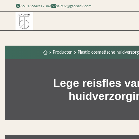
86--13660517343
sale02@gaopack.com
Producten
Plastic cosmetische huidverzorg
Lege reisfles va
huidverzorgi