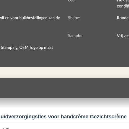
Use:
Huidve
condit
it en voor bulkbestellingen kan de
Shape:
Ronde
Sample:
Vrij ve
t Stamping, OEM, logo op maat
c huidverzorgingsfles voor handcrème Gezichtscrème