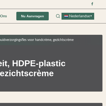
 Ons
Nederlandse
Nu Aanvragen
▼
 huidverzorgingsfles voor handcrème, gezichtscrème
eit, HDPE-plastic
gezichtscrème