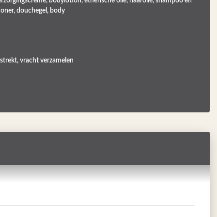
rzorgingscrème, bodylotion, etherische olie, haarolie, shampoo en
ioner, douchegel, body
rstrekt, vracht verzamelen