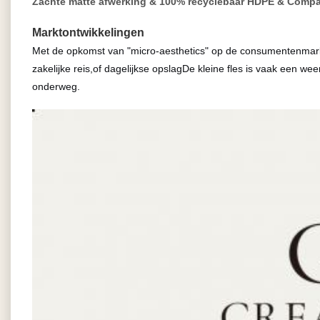
Zachte matte afwerking & 100% recyclebaar HDPE & Compa
Marktontwikkelingen
Met de opkomst van "micro-aesthetics" op de consumentenmarkt, 
zakelijke reis,of dagelijkse opslagDe kleine fles is vaak een we
onderweg.