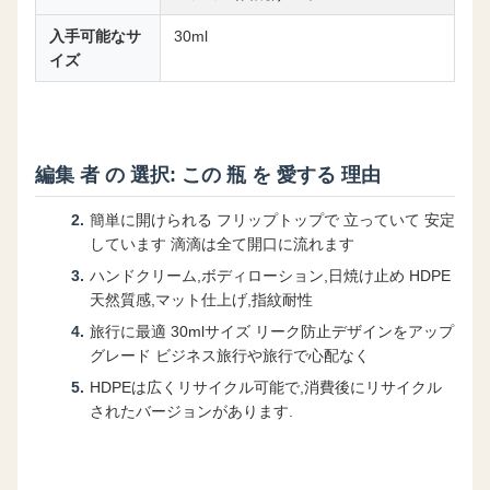
入手可能なサ
30ml
イズ
編集 者 の 選択: この 瓶 を 愛する 理由
簡単に開けられる フリップトップで 立っていて 安定
しています 滴滴は全て開口に流れます
ハンドクリーム,ボディローション,日焼け止め HDPE
天然質感,マット仕上げ,指紋耐性
旅行に最適 30mlサイズ リーク防止デザインをアップ
グレード ビジネス旅行や旅行で心配なく
HDPEは広くリサイクル可能で,消費後にリサイクル
されたバージョンがあります.