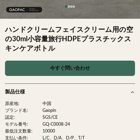
ハンドクリームフェイスクリーム用の空
の30ml小容量旅行HDPEプラスチックス
キンケアボトル
今すぐ問い合わせ
製品仕様
原産地:
中国
ブランド名:
Gaopin
認定:
SGS/CE
モデル番号:
GQ-C0008-24
最低注文数量:
10000
支払い条件:
L/C、D/A、D/P、T/T