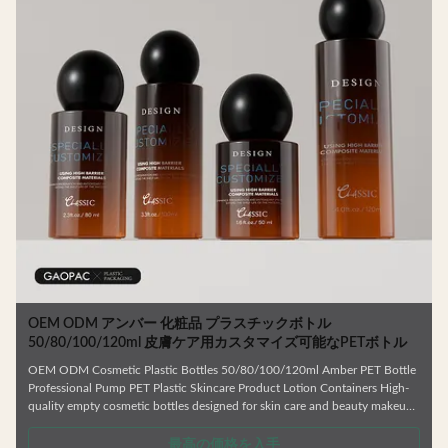
OEM ODM アンバー 化粧品 プラスチックボトル
50/80/100/120ml 皮膚ケア用カスタマイズ可能なPETボトル
OEM ODM Cosmetic Plastic Bottles 50/80/100/120ml Amber PET Bottle
Professional Pump PET Plastic Skincare Product Lotion Containers High-
quality empty cosmetic bottles designed for skin care and beauty makeup
products. Ideal for facial cream, lotion, essence, and similar formulations.
.
Manufactured from durable, environmentally friendly materials that resist
最高の価格を入手