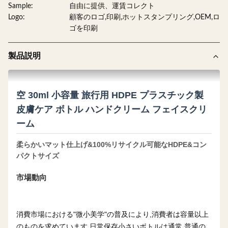
Sample:
自由に提供、運賃コレクト
Logo:
顧客のロゴ,印刷,ホットスタンプリング,OEM,ロ
ゴを印刷
製品説明
空 30ml 小容量 旅行用 HDPE プラスチック製
皮膚ケア ボトル ハンドクリーム フェイスクリ
ーム
柔らかいマット仕上げ&100%リサイクル可能なHDPE&コン
パクトサイズ
市場動向
消費市場における"微小美学"の普及により,消費者は容量以上
のものを求めています.日常保存小さいボトルは通常 普通の