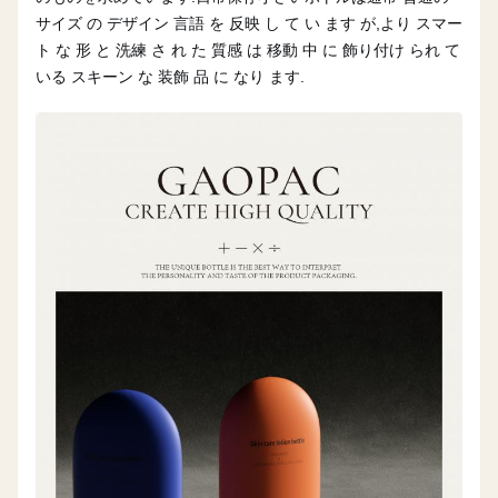
サイズ の デザイン 言語 を 反映 し て い ます が,より スマー
ト な 形 と 洗練 さ れ た 質感 は 移動 中 に 飾り付け られ て
いる スキーン な 装飾 品 に なり ます.