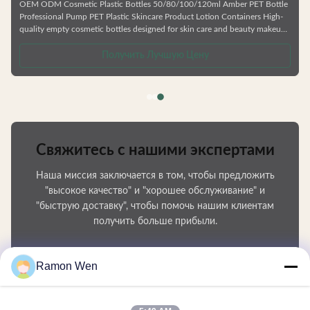
OEM ODM Cosmetic Plastic Bottles 50/80/100/120ml Amber PET Bottle
Professional Pump PET Plastic Skincare Product Lotion Containers High-
quality empty cosmetic bottles designed for skin care and beauty makeup
products. Ideal for facial cream, lotion, essence, and similar formulations.
.
Manufactured from durable, environmentally friendly materials that resist
Получить Лучшую Цену
deformation and are fully recyclable. Available in Multiple Capacities
Choose from 50ml, 80ml, 100ml, or 120ml sizes to
Свяжитесь с нашими экспертами
Наша миссия заключается в том, чтобы предложить
"высокое качество" и "хорошее обслуживание" и
"быструю доставку", чтобы помочь нашим клиентам
получить больше прибыли.
Ваше имя
Ramon Wen
Номер телефона