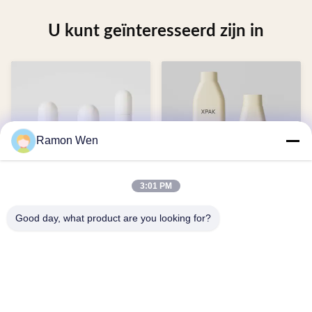
U kunt geïnteresseerd zijn in
Ramon Wen
Soft Touch HDPE Upside
lege witte plastic shampoo
3:01 PM
Down 100/150/200/250ml
flessen lekbestendig 200 ml
Shampoo Body Wash Bottle
300 ml met schijfkap
Good day, what product are you looking for?
With Cap