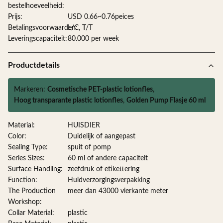
bestelhoeveelheid:
Prijs:
USD 0.66~0.76peices
Betalingsvoorwaarden:
L/C, T/T
Leveringscapaciteit:
80.000 per week
Productdetails
Markeren:
Cosmetische PET-plastic lotionfles
,
Hoog transparante plastic lotionfles
,
Golden Pump Flasje 60 ml
Material:
HUISDIER
Color:
Duidelijk of aangepast
Sealing Type:
spuit of pomp
Series Sizes:
60 ml of andere capaciteit
Surface Handling:
zeefdruk of etikettering
Function:
Huidverzorgingsverpakking
The Production
meer dan 43000 vierkante meter
Workshop:
Collar Material:
plastic