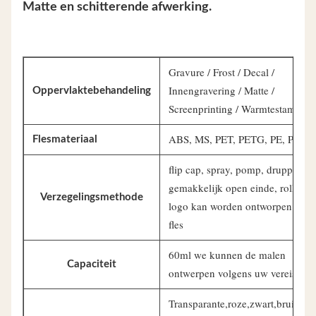
Matte en schitterende afwerking.
Gravure / Frost / Decal /
Innengravering / Matte /
Oppervlaktebehandeling
Screenprinting / Warmtestampen
ABS, MS, PET, PETG, PE, PP
Flesmateriaal
flip cap, spray, pomp, druppel,
gemakkelijk open einde, roll op,
Verzegelingsmethode
logo kan worden ontworpen op d
fles
60ml we kunnen de malen
Capaciteit
ontwerpen volgens uw vereisten
Transparante,roze,zwart,bruin,gr