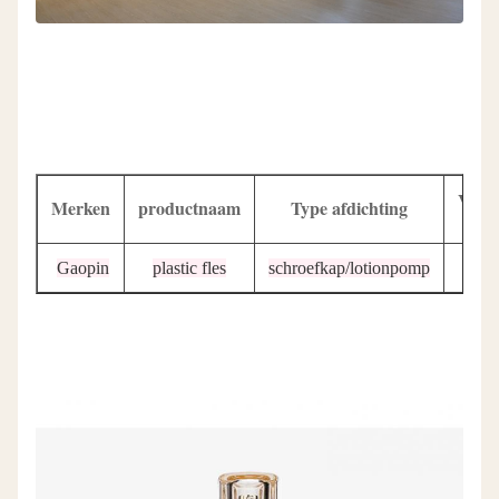
Vor
Merken
productnaam
Type afdichting
Gaopin
plastic fles
schroefkap/lotionpomp
rond