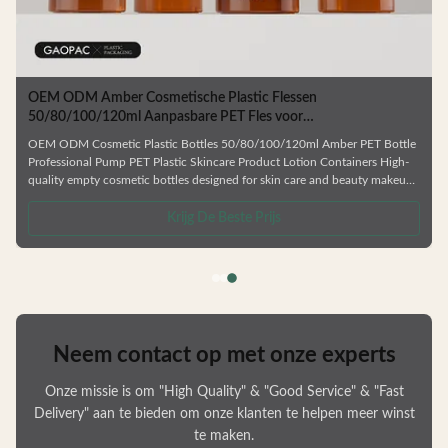
OEM ODM Amber Cosmetische Plastic Flessen
50/80/100/120ml Aanpasbare PET Fles voor
Huidverzorgingsverpakking
OEM ODM Cosmetic Plastic Bottles 50/80/100/120ml Amber PET Bottle
Professional Pump PET Plastic Skincare Product Lotion Containers High-
quality empty cosmetic bottles designed for skin care and beauty makeup
products. Ideal for facial cream, lotion, essence, and similar formulations.
.
Manufactured from durable, environmentally friendly materials that resist
Krijg De Beste Prijs
deformation and are fully recyclable. Available in Multiple Capacities
Choose from 50ml, 80ml, 100ml, or 120ml sizes to
Neem contact op met onze experts
Onze missie is om "High Quality" & "Good Service" & "Fast
Delivery" aan te bieden om onze klanten te helpen meer winst
te maken.