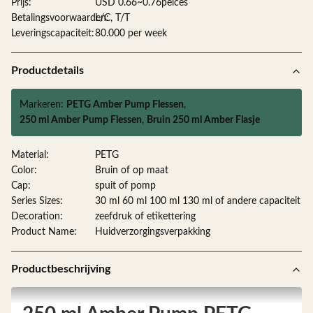
Prijs:
USD 0.66~0.76peices
Betalingsvoorwaarden:
L/C, T/T
Leveringscapaciteit:
80.000 per week
Productdetails
Markeren:
PETG Amber Pump Flessen
,
250 ml Amber Pump Flessen
,
Bruin 250 ml Amber Flasje
Material:
PETG
Color:
Bruin of op maat
Cap:
spuit of pomp
Series Sizes:
30 ml 60 ml 100 ml 130 ml of andere capaciteit
Decoration:
zeefdruk of etikettering
Product Name:
Huidverzorgingsverpakking
Productbeschrijving