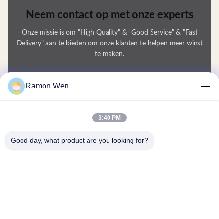
Neem contact op met onze experts
Onze missie is om "High Quality" & "Good Service" & "Fast
Delivery" aan te bieden om onze klanten te helpen meer winst
te maken.
Uw Naam
Ramon Wen
Telefoonnummer
3:40 PM
Bedrijfsnaam
Good day, what product are you looking for?
E-mail
*
Bericht
*
Inzenden