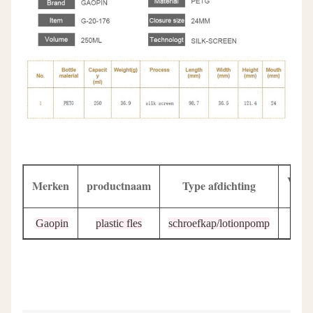
Vor
Merken
productnaam
Type afdichting
Gaopin
plastic fles
schroefkap/lotionpomp
rond