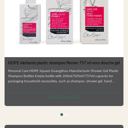
HDPE vierkante plastic shampoo flessen 757 ml voor douche gel
Personal Care HDPE Square Guangzhou Manufacturer Shower Gel Plastic
Shampoo Bottles Empty bottle with 200ml/505ml/757ml capacity for
packaging household necessities, such as shampoo, shower gel, hand
sanitizer, hand detergent, etc., equipped with lotion pump, easy press,
uniform volume and no splash. Using HDPE material, good resistance,
safety and sanitary, can be recycled. —— Various types of bottles. —— Skin
Krijg De Beste Prijs
care series,shower gel and shampoo bottle —— Factory direct sale.