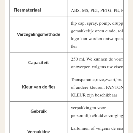
ABS, MS, PET, PETG, PE, PP
Flesmateriaal
flip cap, spray, pomp, druppel,
gemakkelijk open einde, roll op,
Verzegelingsmethode
logo kan worden ontworpen op d
fles
250 ml. We kunnen de vorm
Capaciteit
ontwerpen volgens uw eisen.
Transparante,roze,zwart,bruin,gr
of andere kleuren, PANTONE-
Kleur van de fles
KLEUR zijn beschikbaar
verpakkingen voor
Gebruik
persoonlijke/huidverzorging
kartonnen of volgens de eisen va
Verpakking