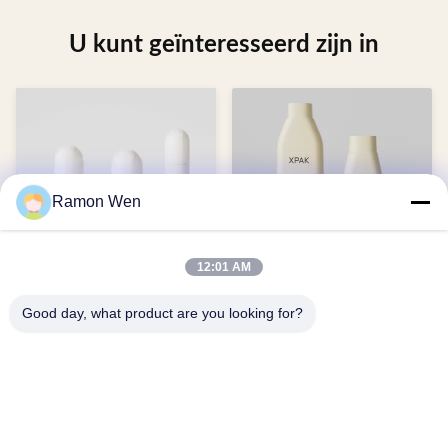
U kunt geïnteresseerd zijn in
Ramon Wen
Soft Touch HDPE Upside
lege witte plastic shampoo
12:01 AM
Down 100/150/200/250ml
flessen lekbestendig 200 ml
Shampoo Body Wash Bottle
300 ml met schijfkap
Good day, what product are you looking for?
With Cap