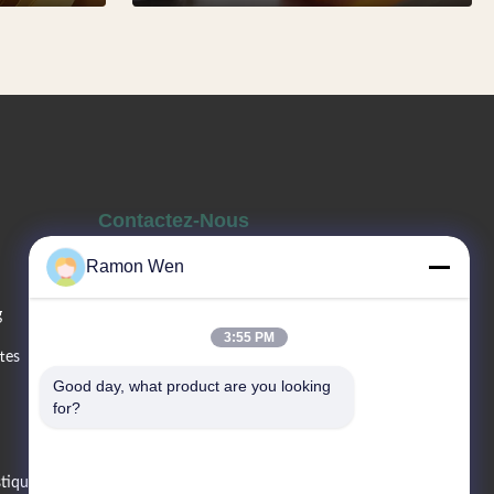
Contactez-Nous
Ramon Wen
Téléphone De Vente
g
86--13660517343
3:55 PM
tes
Good day, what product are you looking 
E-Mail
for?
sale02@gaopack.com
stique
Adresse