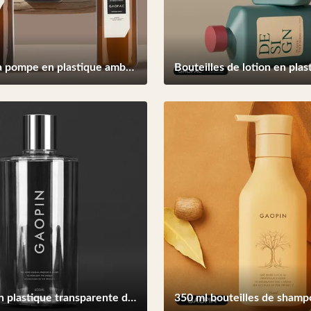
Bouteilles à pompe en plastique ambre 400 ml 760 ml Bouteille vide à laver à la main
Bouteille en plastique transparente de 400 ml contenant du gel de douche pour shampooing vide en PET