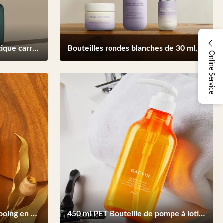
Bouteilles de lotion en plastique carré contenant 30g 50g Pour emballage de crème de soin du corps
Bouteilles rondes blanches de 30 ml, emballage de bouteilles de lotion recyclables portables
Online Service
350 ml bouteilles de shampooing en plastique en lotion emballage cosmétique avec pompe à or
450 ml PET Bouteille de pompe à lotion en plastique Emballage Réservoir de shampooing liquide pour le lavage des mains