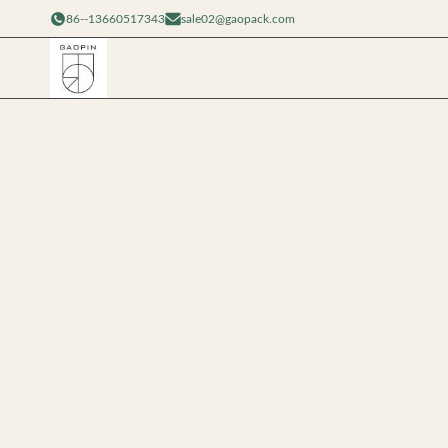
86--13660517343
sale02@gaopack.com