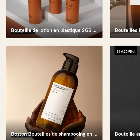
Bouteille de lotion en plastique SGS avec distributeur à pompe 120 ml congelée
Boston Bouteilles de shampooing en plastique rondes et vides 500 ml Couleur personnalisée