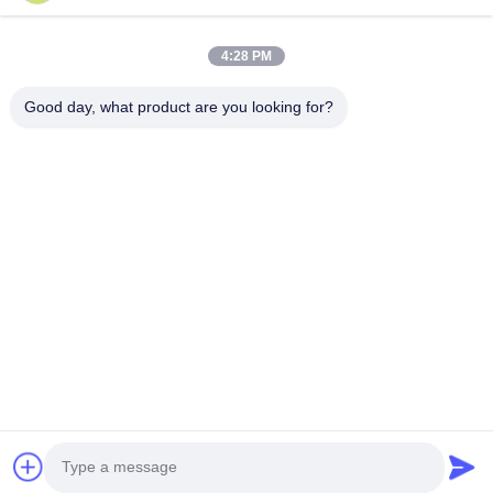
Số điện thoại
4:28 PM
Tên công ty
Good day, what product are you looking for?
E-mail
*
Tin nhắn
*
Gửi
© 2026 Guangzhou Gaopin Plastic Products Co., Ltd.. All Rights Reserved.