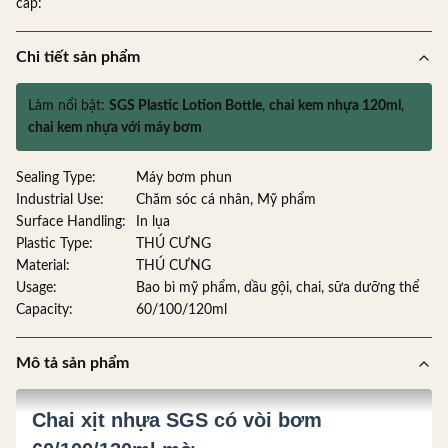
cấp:
Chi tiết sản phẩm
Làm nổi bật:
SGS Plastic Lotion Bottle
,
chai kem nhựa 120ml
,
chai kem nhựa với máy bơm
Sealing Type:
Máy bơm phun
Industrial Use:
Chăm sóc cá nhân, Mỹ phẩm
Surface Handling:
In lụa
Plastic Type:
THÚ CƯNG
Material:
THÚ CƯNG
Usage:
Bao bì mỹ phẩm, dầu gội, chai, sữa dưỡng thể
Capacity:
60/100/120ml
Mô tả sản phẩm
Chai xịt nhựa SGS có vòi bơm