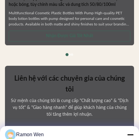
hoặc bóng, tùy chỉnh màu sắc và dung tích 50/80/100ml
Multifunctional Cosmetic Plastic Bottles With Pump High-quality PET
body lotion bottles with pump designed for personal care and cosmetic
products. Available in both matte and shiny finishes to suit your branding
needs. Product Features Multi-functional PETG empty bottles suitable for
skincare and cosmetic packaging Durable construction resistant to
Nhận Được Giá Tốt Nhất
deformation Environmentally friendly, recyclable materials Factory direct
pricing Customizable colors and logos Compatible with
Liên hệ với các chuyên gia của chúng
tôi
Sứ mệnh của chúng tôi là cung cấp "Chất lượng cao" & "Dịch
vụ tốt" & "Giao hàng nhanh" để giúp khách hàng của chúng
tôi tăng thêm lợi nhuận.
Tên của bạn
Ramon Wen