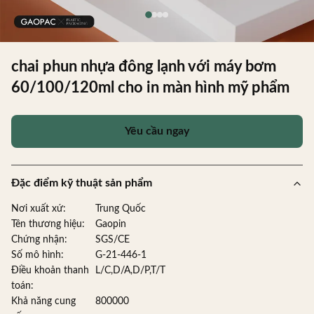
chai phun nhựa đông lạnh với máy bơm
60/100/120ml cho in màn hình mỹ phẩm
Yêu cầu ngay
Đặc điểm kỹ thuật sản phẩm
Nơi xuất xứ:
Trung Quốc
Tên thương hiệu:
Gaopin
Chứng nhận:
SGS/CE
Số mô hình:
G-21-446-1
Điều khoản thanh
L/C,D/A,D/P,T/T
toán:
Khả năng cung
800000