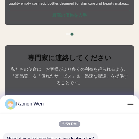
quality empty cosmetic bottles designed for skin care and beauty makeup
products. Ideal for facial cream, lotion, essence, and similar formulations.
.
Manufactured from durable, environmentally friendly materials that resist
最高の価格を入手
deformation and are fully recyclable. Available in Multiple Capacities
Choose from 50ml, 80ml, 100ml, or 120ml sizes to
専門家に連絡してください
私たちの使命は、お客様がより多くの利益を得られるよう、
「高品質」＆「優れたサービス」＆「迅速な配達」を提供す
ることです。
あなたの名前
Ramon Wen
電話番号
5:59 PM
会社名
Good day, what product are you looking for?