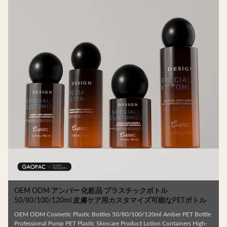
OEM ODM アンバー 化粧品 プラスチックボトル
50/80/100/120ml 皮膚ケア用カスタマイズ可能なPETボトル
OEM ODM Cosmetic Plastic Bottles 50/80/100/120ml Amber PET Bottle
Professional Pump PET Plastic Skincare Product Lotion Containers High-