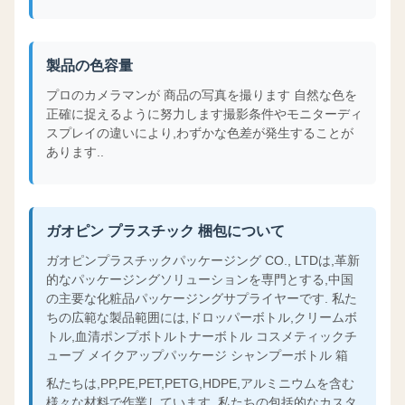
製品の色容量
プロのカメラマンが 商品の写真を撮ります 自然な色を
正確に捉えるように努力します撮影条件やモニターディ
スプレイの違いにより,わずかな色差が発生することが
あります..
ガオピン プラスチック 梱包について
ガオピンプラスチックパッケージング CO., LTDは,革新
的なパッケージングソリューションを専門とする,中国
の主要な化粧品パッケージングサプライヤーです. 私た
ちの広範な製品範囲には,ドロッパーボトル,クリームボ
トル,血清ポンプボトルトナーボトル コスメティックチ
ューブ メイクアップパッケージ シャンプーボトル 箱
私たちは,PP,PE,PET,PETG,HDPE,アルミニウムを含む
様々な材料で作業しています. 私たちの包括的なカスタ