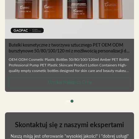
Butelki kosmetyczne z tworzywa sztucznego PET OEM ODM
bursztynowe 50/80/100/120 ml z możliwością personalizacji do
opakowań produktów do pielęgnacji skóry
OEM ODM Cosmetic Plastic Bottles 50/80/100/120ml Amber PET Bottle
Professional Pump PET Plastic Skincare Product Lotion Containers High-
quality empty cosmetic bottles designed for skin care and beauty makeup
products. Ideal for facial cream, lotion, essence, and similar formulations.
.
Manufactured from durable, environmentally friendly materials that resist
Uzyskaj Najlepszą Cenę
deformation and are fully recyclable. Available in Multiple Capacities
Choose from 50ml, 80ml, 100ml, or 120ml sizes to
Skontaktuj się z naszymi ekspertami
Naszą misją jest oferowanie "wysokiej jakości" i "dobrej usługi"