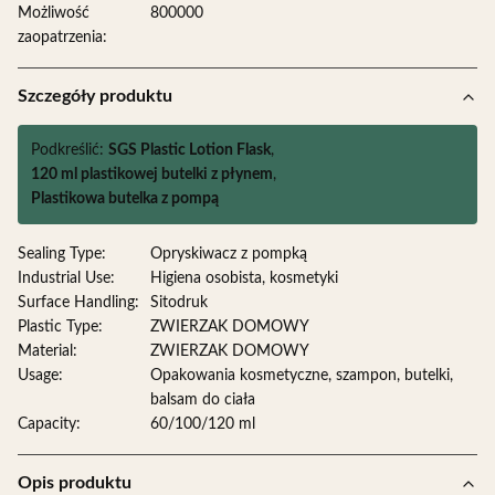
Możliwość
800000
zaopatrzenia:
Szczegóły produktu
Podkreślić:
SGS Plastic Lotion Flask
,
120 ml plastikowej butelki z płynem
,
Plastikowa butelka z pompą
Sealing Type:
Opryskiwacz z pompką
Industrial Use:
Higiena osobista, kosmetyki
Surface Handling:
Sitodruk
Plastic Type:
ZWIERZAK DOMOWY
Material:
ZWIERZAK DOMOWY
Usage:
Opakowania kosmetyczne, szampon, butelki,
balsam do ciała
Capacity:
60/100/120 ml
Opis produktu