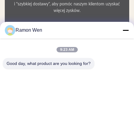
i "szybkiej dostawy", aby pomóc naszym klientom uzyskać
więcej zysków.
Twoje Imię
Ramon Wen
Numer telefonu
9:23 AM
Nazwa firmy
Good day, what product are you looking for?
E-mail
*
Wiadomość
*
Przekazać