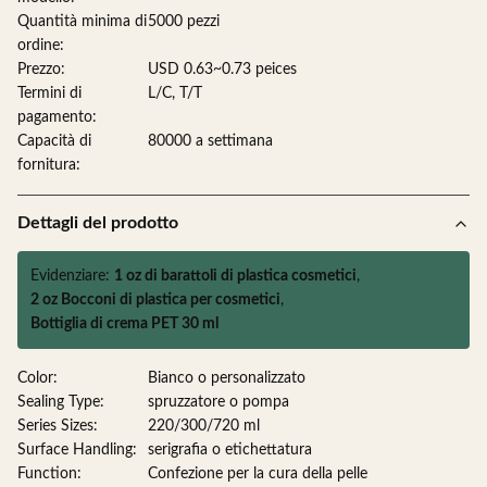
Quantità minima di
5000 pezzi
ordine:
Prezzo:
USD 0.63~0.73 peices
Termini di
L/C, T/T
pagamento:
Capacità di
80000 a settimana
fornitura:
Dettagli del prodotto
Evidenziare:
1 oz di barattoli di plastica cosmetici
,
2 oz Bocconi di plastica per cosmetici
,
Bottiglia di crema PET 30 ml
Color:
Bianco o personalizzato
Sealing Type:
spruzzatore o pompa
Series Sizes:
220/300/720 ml
Surface Handling:
serigrafia o etichettatura
Function:
Confezione per la cura della pelle