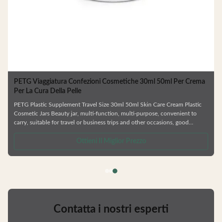
PETG Viaggiatura Confezioni Cosmetiche 30ml 50ml Per Crema
Per La Cura Della Pelle
PETG Plastic Supplement Travel Size 30ml 50ml Skin Care Cream Plastic
Cosmetic Jars Beauty jar, multi-function, multi-purpose, convenient to
carry, suitable for travel or business trips and other occasions, good
sealing, will not leak —— Various types of bottles. —— Skin care
series,shower gel and shampoo bottle —— Factory direct sale. —— Colors /
Ottieni Il Miglior Prezzo
Crafts are customizable. —— Can be matched with lotion pump/ spray
pump/ screw cap etc. —— Matte & shinny finish. GUANGZHOU GAOPIN
Contatta i nostri esperti