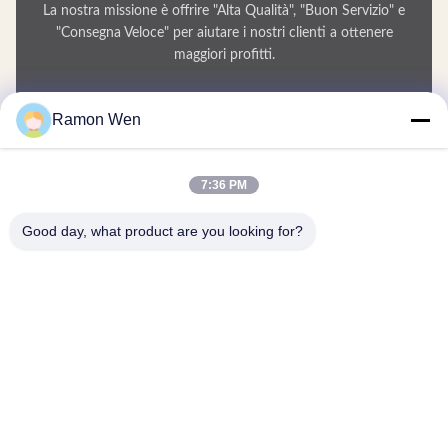
La nostra missione è offrire "Alta Qualità", "Buon Servizio" e
"Consegna Veloce" per aiutare i nostri clienti a ottenere
maggiori profitti.
Il Tuo Nome
Ramon Wen
Numero di telefono
7:36 PM
Nome della società
Good day, what product are you looking for?
E-mail
*
Messaggio
*
Invio