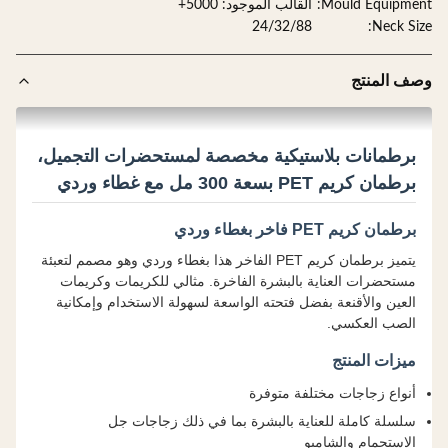
Mould Equipme
القالب الموجود: 5000+
24/32/88
Neck Si
ف المنتج
برطمانات بلاستيكية مخصصة لمستحضرات التجميل،
برطمان كريم PET بسعة 300 مل مع غطاء وردي
برطمان كريم PET فاخر بغطاء وردي
يتميز برطمان كريم PET الفاخر هذا بغطاء وردي وهو مصمم لتعبئة
مستحضرات العناية بالبشرة الفاخرة. مثالي للكريمات وكريمات
العين والأقنعة بفضل فتحته الواسعة لسهولة الاستخدام وإمكانية
الصب العكسي.
ميزات المنتج
أنواع زجاجات مختلفة متوفرة
سلسلة كاملة للعناية بالبشرة بما في ذلك زجاجات جل
الاستحمام والشامبو