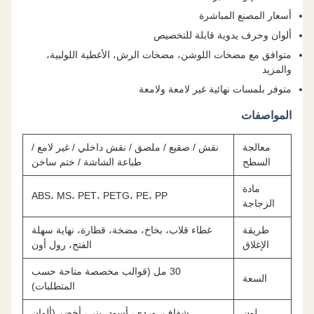
أسعار المصنع المباشرة
ألوان وحرف يدوية قابلة للتخصيص
متوافق مع مضخات اللوشن، مضخات الرش، الأغطية اللولبية،
والمزيد
متوفر بلمسات نهائية غير لامعة ولامعة
المواصفات
معالجة
نقش / صقيع / ملصق / نقش داخلي / غير لامع /
السطح
طباعة الشاشة / ختم ساخن
مادة
ABS، MS، PET، PETG، PE، PP
الزجاجة
طريقة
غطاء قلاب، بخاخ، مضخة، قطارة، نهاية سهلة
الإغلاق
الفتح، رول أون
30 مل (قوالب مخصصة متاحة حسب
السعة
المتطلبات)
لون
شفاف، وردي، أسود، بني، أخضر (ألوان