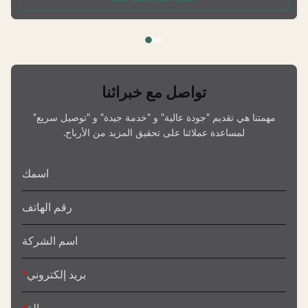
Crafts are customizable. —— Can be matched with lotion pump/ spra
pump/ screw cap etc. —— Matte & shinny finish. GUANGZHOU GAOPI
تواصل مع خبرائنا
مهمتنا هي تقديم "جودة عالية" و "خدمة جيدة" و "توصيل سريع"
لمساعدة عملائنا على تحقيق المزيد من الأرباح.
اسمك
رقم الهاتف
اسم الشركة
بريد إلكتروني
*