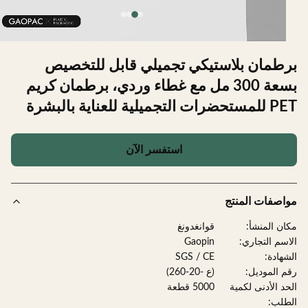
طمان بلاستيكي تجميلي قابل للتخصيص
بسعة 300 مل مع غطاء وردي، برطمان كريم
لتجميلية للعناية بالبشرة
استفسر الآن
صفات المنتج
ن المنشأ:
قوانغدونغ
سم التجاري:
Gaopin
هادة:
SGS / CE
 الموديل:
(ع -20-260)
د الأدنى لكمية
5000 قطعة
لب: