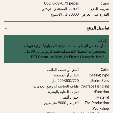
:
USD 0.63~0.73 peices
ط الدفع:
الاعتماد المستندي، تي/تي
درة على العرض:
80000 في الأسبوع
صيل المنتج
براز:
1 أونصة من الزجاجات البلاستيكية التجميلية,2 أوقية عبوات
ستحضرات التجميل البلاستيكية,قنينة كريم بي تي 30 مل
PET Cream Jar 30ml
,
2 Oz Plastic Cosmetic Jars
Col
أبيض أو حسب الطلب
Sealing Ty
البخاخ أو المضخة
Series Siz
220/300/720 مل
Surface Handli
طباعة الشاشة أو وضع العلامات
Functi
تغليف العناية بالبشرة
Materi
حيوان أليف
The Product
أكثر من 9000 متر مربع
Worksh