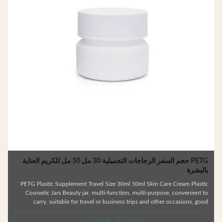
PETG حجم السفر الزجاجات التجميلية 30 مل 50 مل للكريم العناية
البشرة
PETG Plastic Supplement Travel Size 30ml 50ml Skin Care Cream Plasti
Cosmetic Jars Beauty jar, multi-function, multi-purpose, convenient t
carry, suitable for travel or business trips and other occasions, goo
sealing, will not leak —— Various types of bottles. —— Skin car
series,shower gel and shampoo bottle —— Factory direct sale. —— Colors 
احصل على أفضل سعر