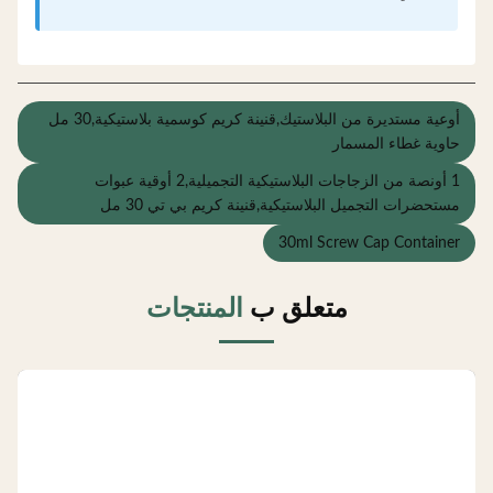
أوعية مستديرة من البلاستيك,قنينة كريم كوسمية بلاستيكية,30 مل
اوية غطاء المسمار
1 أونصة من الزجاجات البلاستيكية التجميلية,2 أوقية عبوات
ستحضرات التجميل البلاستيكية,قنينة كريم بي تي 30 مل
30ml Screw Cap Containe
متعلق ب
المنتجات