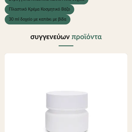
Πλαστικό Κρέμα Κοσμητικό Βάζο
30 ml δοχείο με καπάκι με βίδα
συγγενεύων
προϊόντα