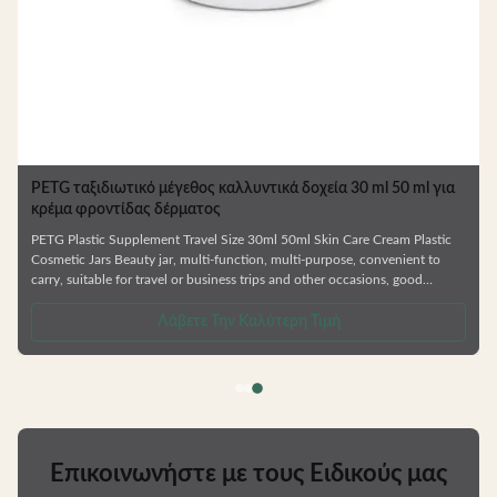
PETG ταξιδιωτικό μέγεθος καλλυντικά δοχεία 30 ml 50 ml για
κρέμα φροντίδας δέρματος
PETG Plastic Supplement Travel Size 30ml 50ml Skin Care Cream Plastic
Cosmetic Jars Beauty jar, multi-function, multi-purpose, convenient to
carry, suitable for travel or business trips and other occasions, good
sealing, will not leak —— Various types of bottles. —— Skin care
series,shower gel and shampoo bottle —— Factory direct sale. —— Colors /
Λάβετε Την Καλύτερη Τιμή
Crafts are customizable. —— Can be matched with lotion pump/ spray
pump/ screw cap etc. —— Matte & shinny finish. GUANGZHOU GAOPIN
Επικοινωνήστε με τους Ειδικούς μας