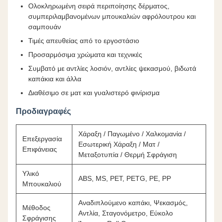
Ολοκληρωμένη σειρά περιποίησης δέρματος,
συμπεριλαμβανομένων μπουκαλιών αφρόλουτρου και
σαμπουάν
Τιμές απευθείας από το εργοστάσιο
Προσαρμόσιμα χρώματα και τεχνικές
Συμβατό με αντλίες λοσιόν, αντλίες ψεκασμού, βιδωτά
καπάκια και άλλα
Διαθέσιμο σε ματ και γυαλιστερό φινίρισμα
Προδιαγραφές
Χάραξη / Παγωμένο / Χαλκομανία /
Επεξεργασία
Εσωτερική Χάραξη / Ματ /
Επιφάνειας
Μεταξοτυπία / Θερμή Σφράγιση
Υλικό
ABS, MS, PET, PETG, PE, PP
Μπουκαλιού
Αναδιπλούμενο καπάκι, Ψεκασμός,
Μέθοδος
Αντλία, Σταγονόμετρο, Εύκολο
Σφράγισης