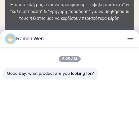
Η αποστολή μας είναι να προσφέρουμε "υψηλή ποιότητα" &
"καλή υπηρεσία" & "γρήγορη παράδοση" για να βοηθήσουμε
τους πελάτες μας να κερδίσουν περισσότερα κέρδη.
Το Όνομά Σας
Ramon Wen
Αριθμός τηλεφώνου
6:25 AM
Ονομασία εταιρείας
Good day, what product are you looking for?
E-mail
*
Μήνυμα
*
Υποβολή