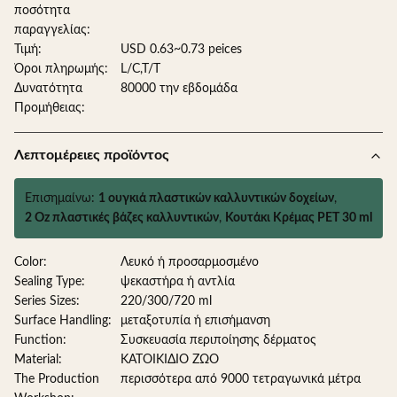
ποσότητα
παραγγελίας:
Τιμή:
USD 0.63~0.73 peices
Όροι πληρωμής:
L/C,T/T
Δυνατότητα
80000 την εβδομάδα
Προμήθειας:
Λεπτομέρειες προϊόντος
Επισημαίνω:
1 ουγκιά πλαστικών καλλυντικών δοχείων
,
2 Oz πλαστικές βάζες καλλυντικών
,
Κουτάκι Κρέμας PET 30 ml
Color:
Λευκό ή προσαρμοσμένο
Sealing Type:
ψεκαστήρα ή αντλία
Series Sizes:
220/300/720 ml
Surface Handling:
μεταξοτυπία ή επισήμανση
Function:
Συσκευασία περιποίησης δέρματος
Material:
ΚΑΤΟΙΚΙΔΙΟ ΖΩΟ
The Production
περισσότερα από 9000 τετραγωνικά μέτρα