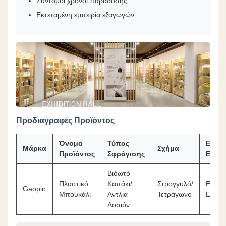
Σύντομοι χρόνοι παράδοσης
Εκτεταμένη εμπειρία εξαγωγών
Προδιαγραφές Προϊόντος
Όνομα
Τύπος
Επεξ
Μάρκα
Σχήμα
Προϊόντος
Σφράγισης
Επιφά
Βιδωτό
Πλαστικό
Καπάκι/
Στρογγυλό/
Εκτύπ
Gaopin
Μπουκάλι
Αντλία
Τετράγωνο
Ετικέτ
Λοσιόν