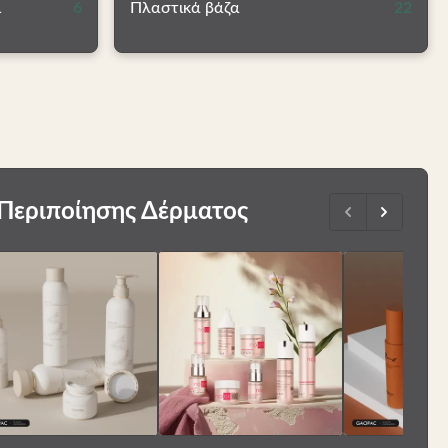
ι
6
Πλαστικά βάζα
22
Περιποίησης Δέρματος