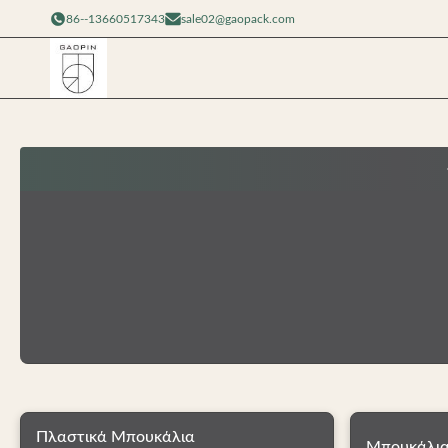
86--13660517343
sale02@gaopack.com
Πλαστικά Μπουκάλια
Μπουκάλια