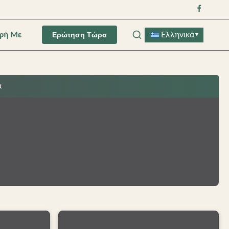
φή Με
Ελληνικά
Ερώτηση Τώρα
▼
α