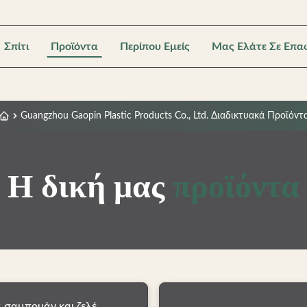
Σπίτι
Προϊόντα
Περίπου Εμείς
Μας Ελάτε Σε Επα
Guangzhou Gaopin Plastic Products Co., Ltd. Διαδικτυακά Προϊόντ
Η δική μας
προϊόντα
 σαμπουάν και ζελέ