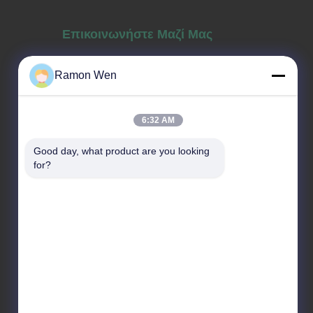
Επικοινωνήστε Μαζί Μας
Ramon Wen
Τηλέφωνο Πωλήσεων
86--13660517343
6:32 AM
Ηλεκτρονικό
Good day, what product are you looking 
sale02@gaopack.com
for?
Διεύθυνση
Αρ. 19-1 Οδός Yonghuan,
Βιομηχανική Ζώνη Jintian, Πόλη
Huadong, Περιοχή Huadu, Πόλη
Guangzhou, Επαρχία Guangdong,
Κίνα