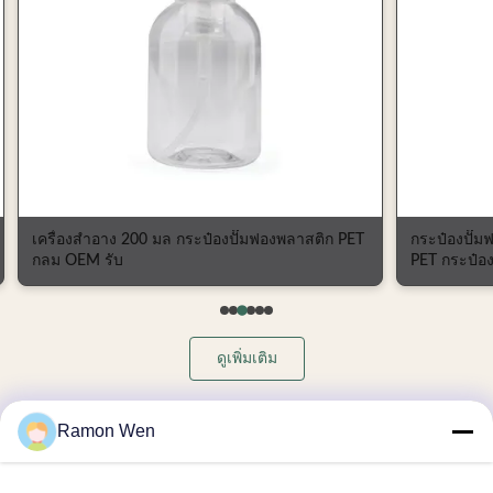
เครื่องสําอาง 200 มล กระป๋องปั๊มฟองพลาสติก PET
กระป๋องปั๊ม
กลม OEM รับ
PET กระป๋อ
ดูเพิ่มเติม
Ramon Wen
ประเภททั้งหมด