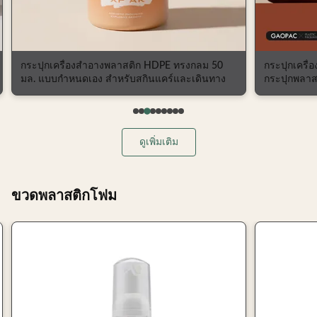
กระปุกเครื่องสำอางพลาสติก HDPE ทรงกลม 50
กระปุกเครื่
มล. แบบกำหนดเอง สำหรับสกินแคร์และเดินทาง
กระปุกพลาสต
และหน้ากา
ดูเพิ่มเติม
ขวดพลาสติกโฟม