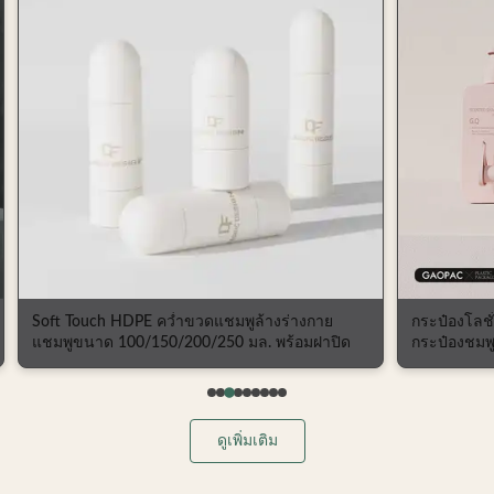
Soft Touch HDPE คว่ำขวดแชมพูล้างร่างกาย
กระป๋องโลชั
แชมพูขนาด 100/150/200/250 มล. พร้อมฝาปิด
กระป๋องชมพู
การดูแลส่ว
ดูเพิ่มเติม