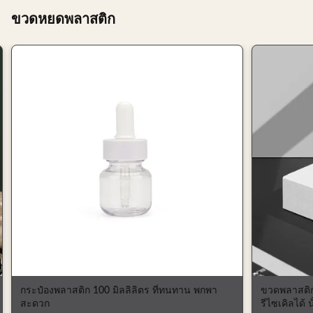
ขวดหยดพลาสติก
กระป๋องพลาสติก 100 มิลลิลิตร ที่ทนทาน พกพา
ขวดพลาสติก
สะดวก
รีไซเคิลได้ 