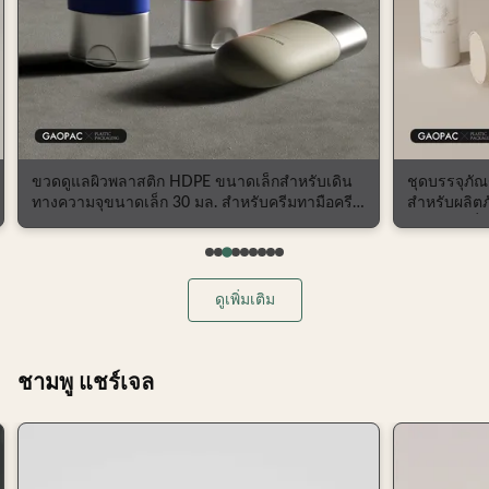
ขวดดูแลผิวพลาสติก HDPE ขนาดเล็กสำหรับเดิน
ชุดบรรจุภั
ทางความจุขนาดเล็ก 30 มล. สำหรับครีมทามือครีม
สำหรับผลิตภ
ทาหน้า
ได้ ขนาดท
ดูเพิ่มเติม
ชามพู แชร์เจล