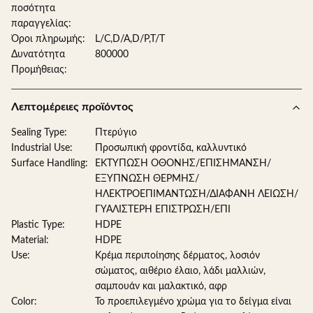
ποσότητα
παραγγελίας:
Όροι πληρωμής:
L/C,D/A,D/P,T/T
Δυνατότητα
800000
Προμήθειας:
Λεπτομέρειες προϊόντος
Sealing Type:
Πτερύγιο
Industrial Use:
Προσωπική φροντίδα, καλλυντικό
Surface Handling:
ΕΚΤΥΠΩΣΗ ΟΘΟΝΗΣ/ΕΠΙΣΗΜΑΝΣΗ/
ΕΞΥΠΝΩΣΗ ΘΕΡΜΗΣ/
ΗΛΕΚΤΡΟΕΠΙΜΑΝΤΩΣΗ/ΔΙΑΦΑΝΗ ΛΕΙΩΣΗ/
ΓΥΑΛΙΣΤΕΡΗ ΕΠΙΣΤΡΩΣΗ/ΕΠΙ
Plastic Type:
HDPE
Material:
HDPE
Use:
Κρέμα περιποίησης δέρματος, λοσιόν
σώματος, αιθέριο έλαιο, λάδι μαλλιών,
σαμπουάν και μαλακτικό, αφρ
Color:
Το προεπιλεγμένο χρώμα για το δείγμα είναι