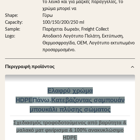
το λευκό και για μαζικές παραγγελίες, το
χρώμα μπορεί να
Shape:
Γύρω
Capacity:
100/150/200/250 ml
Sample:
Παρέχεται δωρεάν, Freight Collect
Logo:
Αποδεκτό Λογότυπο Πελάτη, Εκτύπωση,
Θερμοσφραγίδα, OEM, Λογότυπο εκτυπωμένο
προσαρμοσμένο.
Περιγραφή προϊόντος
Ελαφρύ χρώμα
HDPE
Πάνω.
Κατεβάζοντας σαμπουάν
μπουκάλι πλύσης σώματος
Σχεδιασμός τροφοδοτούμενος από βαρύτητα &
μαλακό ματ φινίρισμα & 100% ανακυκλώσιμο
HDPE