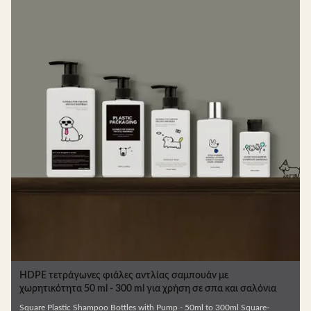
HDPE τετράγωνες φιάλες αντλίας σαμπουάν με
α
χωρητικότητα 50 ml - 300 ml για χρήση σε σπα και σαλόνια
Square Plastic Shampoo Bottles with Pump - 50ml to 300ml Square-