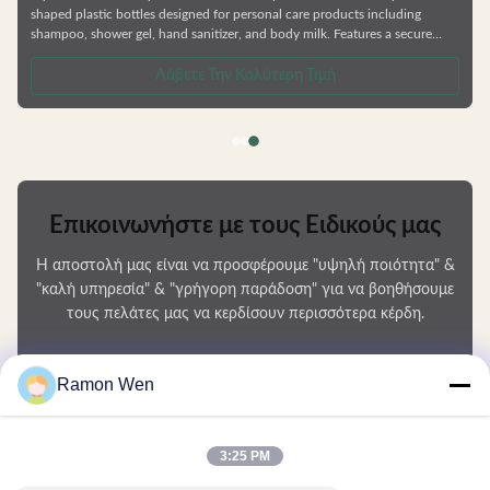
shaped plastic bottles designed for personal care products including
shampoo, shower gel, hand sanitizer, and body milk. Features a secure
cover design for easy opening and closing with simple operation. Product
Specifications Available ...
Λάβετε Την Καλύτερη Τιμή
Επικοινωνήστε με τους Ειδικούς μας
Η αποστολή μας είναι να προσφέρουμε "υψηλή ποιότητα" &
"καλή υπηρεσία" & "γρήγορη παράδοση" για να βοηθήσουμε
τους πελάτες μας να κερδίσουν περισσότερα κέρδη.
Το Όνομά Σας
Ramon Wen
Αριθμός τηλεφώνου
3:25 PM
Ονομασία εταιρείας