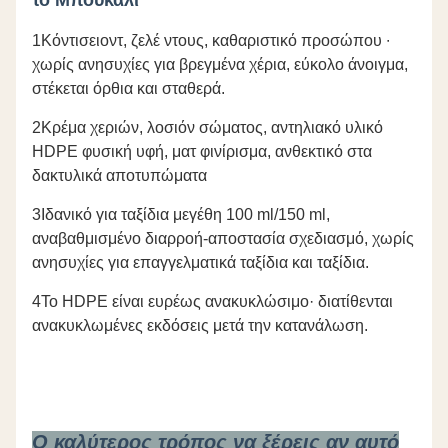
το Μπουκάλι
1Κόντισειοντ, ζελέ ντους, καθαριστικό προσώπου ∙
χωρίς ανησυχίες για βρεγμένα χέρια, εύκολο άνοιγμα,
στέκεται όρθια και σταθερά.
2Κρέμα χεριών, λοσιόν σώματος, αντηλιακό υλικό
HDPE φυσική υφή, ματ φινίρισμα, ανθεκτικό στα
δακτυλικά αποτυπώματα
3Ιδανικό για ταξίδια μεγέθη 100 ml/150 ml,
αναβαθμισμένο διαρροή-αποστασία σχεδιασμό, χωρίς
ανησυχίες για επαγγελματικά ταξίδια και ταξίδια.
4Το HDPE είναι ευρέως ανακυκλώσιμο· διατίθενται
ανακυκλωμένες εκδόσεις μετά την κατανάλωση.
Ο καλύτερος τρόπος να ξέρεις αν αυτό