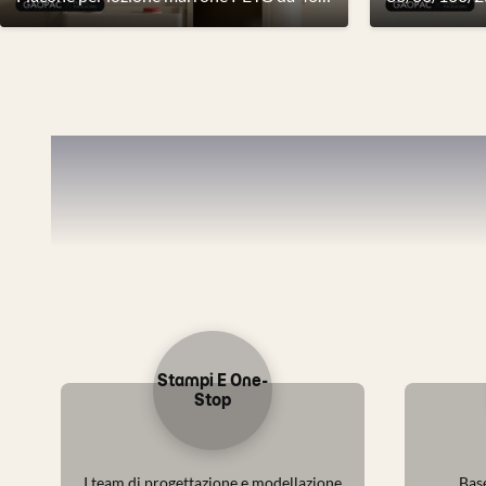
Vantagg
Stampi E One-
Stop
I team di progettazione e modellazione
Base