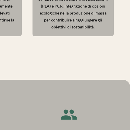
osamente
(PLA) e PCR. Integrazione di opzioni
levati
ecologiche nella produzione di massa
ntirne la
per contribuire a raggiungere gli
obiettivi di sostenibilità.