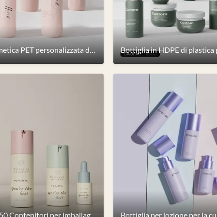
Bottiglia cosmetica PET personalizzata da 50/80/100/120/150ml con tappo a vite e colore personalizzabile per imballaggi per la cura della pelle
30/80/100/250 Contenitori per imballaggio cosmetico in PET Bottiglia per lozione Bottiglia caduta siero