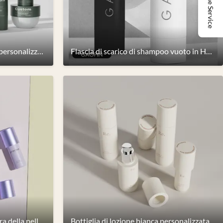
Online Service
Bottiglia in HDPE di plastica personalizzabile a colori con tappo flip per cosmetici da 100-300 ml
Flascia di scarico di shampoo vuoto in HDPE con tappo a disco 250 ml Bianco Nero Superficie ghiacciata
Bottiglia per lozione per la cura della pelle in plastica per bottiglie cosmetiche in PET 30/60/80/100/120 con pompa
Bottiglia di lozione bianca personalizzata per bottiglie di plastica cosmetica PET 30/60/80/100/120