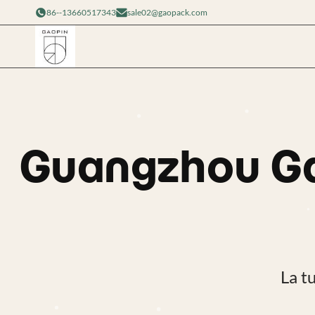
86--13660517343
sale02@gaopack.com
Guangzhou G
La tu