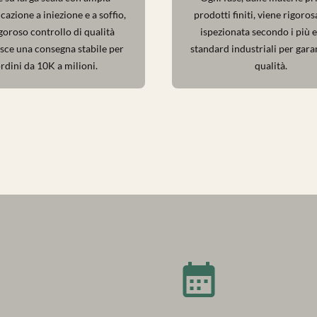
cazione a iniezione e a soffio,
prodotti finiti, viene rigor
goroso controllo di qualità
ispezionata secondo i più e
sce una consegna stabile per
standard industriali per gara
rdini da 10K a milioni.
qualità.