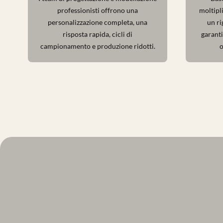
professionisti offrono una
moltipli
personalizzazione completa, una
un ri
risposta rapida, cicli di
garanti
campionamento e produzione ridotti.
o