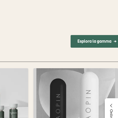
Esplora la gamma
→