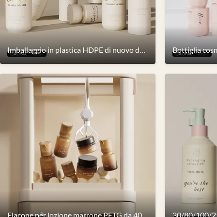
Imballaggio in plastica HDPE di nuovo design per bottiglie di shampoo per lozioni per la cura della pelle, bottiglie di crema per il corpo, set di imballaggi per la cura dei capelli
Flacone per lozione marrone PETG da 40/60/100/130 ml Vasetti cosmetici in plastica CE da 30/50 g