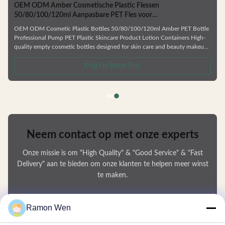
OEM ODM Amber Cosmetische Plastic Flessen
50/80/100/120ml Aanpasbare PET Fles voor
Huidverzorgingsverpakking
OEM ODM Cosmetic Plastic Bottles 50/80/100/120ml Amber PET Bottle
Professional Pump PET Plastic Skincare Product Lotion Containers High-
quality empty cosmetic bottles designed for skin care and beauty makeup
products. Ideal for facial cream, lotion, essence, and similar formulations.
.
Manufactured from durable, environmentally friendly materials that resist
Krijg De Beste Prijs
deformation and are fully recyclable. Available in Multiple Capacities
Choose from 50ml, 80ml, 100ml, or 120ml sizes to
Neem contact op met onze experts
Onze missie is om "High Quality" & "Good Service" & "Fast
Delivery" aan te bieden om onze klanten te helpen meer winst
te maken.
Uw Naam
Ramon Wen