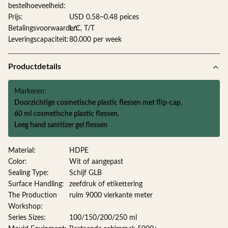
bestelhoeveelheid:
Prijs:
USD 0.58~0.48 peices
Betalingsvoorwaarden:
L/C, T/T
Leveringscapaciteit:
80.000 per week
Productdetails
Markeren:
Doorzichtige cosmetische plastic flessen met flip-cap
,
60 ml cosmetische plastic flessen
,
Leeg hand sanitizer gel flessen
Material:
HDPE
Color:
Wit of aangepast
Sealing Type:
Schijf GLB
Surface Handling:
zeefdruk of etikettering
The Production
ruim 9000 vierkante meter
Workshop:
Series Sizes:
100/150/200/250 ml