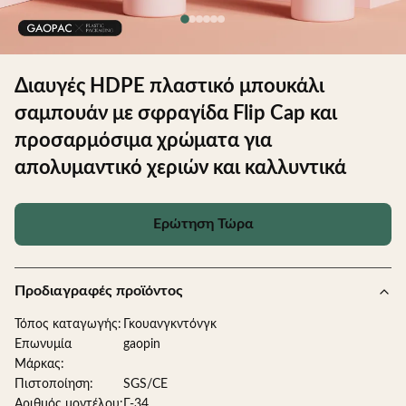
Διαυγές HDPE πλαστικό μπουκάλι
σαμπουάν με σφραγίδα Flip Cap και
προσαρμόσιμα χρώματα για
απολυμαντικό χεριών και καλλυντικά
Ερώτηση Τώρα
Προδιαγραφές προϊόντος
Τόπος καταγωγής:
Γκουανγκντόνγκ
Επωνυμία
gaopin
Μάρκας:
Πιστοποίηση:
SGS/CE
Αριθμός μοντέλου:
Γ-34