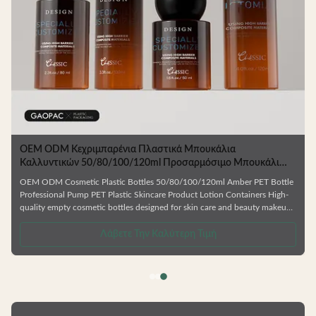
OEM ODM Κεχριμπαρένια Πλαστικά Μπουκάλια
Καλλυντικών 50/80/100/120ml Προσαρμόσιμο Μπουκάλι
PET για Συσκευασία Περιποίησης Δέρματος
OEM ODM Cosmetic Plastic Bottles 50/80/100/120ml Amber PET Bottle
Professional Pump PET Plastic Skincare Product Lotion Containers High-
quality empty cosmetic bottles designed for skin care and beauty makeup
products. Ideal for facial cream, lotion, essence, and similar formulations.
.
Manufactured from durable, environmentally friendly materials that resist
Λάβετε Την Καλύτερη Τιμή
deformation and are fully recyclable. Available in Multiple Capacities
Choose from 50ml, 80ml, 100ml, or 120ml sizes to