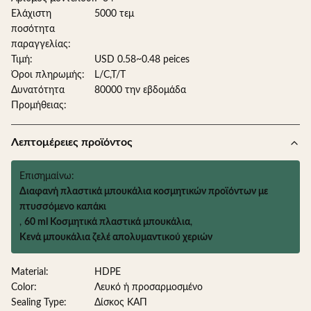
Ελάχιστη
5000 τεμ
ποσότητα
παραγγελίας:
Τιμή:
USD 0.58~0.48 peices
Όροι πληρωμής:
L/C,T/T
Δυνατότητα
80000 την εβδομάδα
Προμήθειας:
Λεπτομέρειες προϊόντος
Επισημαίνω:
Διαφανή πλαστικά μπουκάλια κοσμητικών προϊόντων με
πτυσσόμενο καπάκι
,
60 ml Κοσμητικά πλαστικά μπουκάλια
,
Κενά μπουκάλια ζελέ απολυμαντικού χεριών
Material:
HDPE
Color:
Λευκό ή προσαρμοσμένο
Sealing Type:
Δίσκος ΚΑΠ