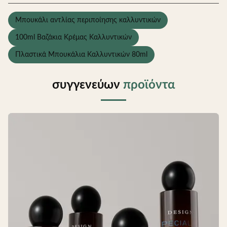
Μπουκάλι αντλίας περιποίησης καλλυντικών
100ml Βαζάκια Κρέμας Καλλυντικών
Πλαστικά Μπουκάλια Καλλυντικών 80ml
συγγενεύων
προϊόντα