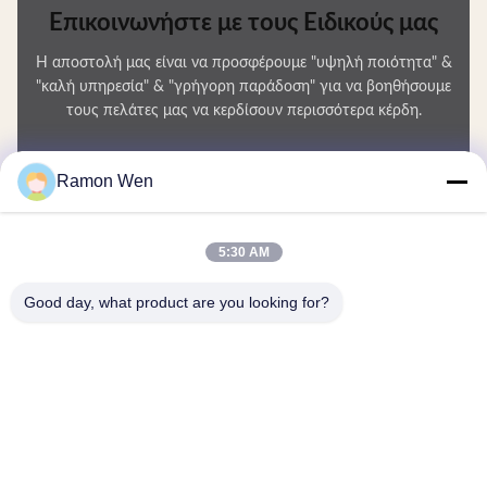
Επικοινωνήστε με τους Ειδικούς μας
Η αποστολή μας είναι να προσφέρουμε "υψηλή ποιότητα" &
"καλή υπηρεσία" & "γρήγορη παράδοση" για να βοηθήσουμε
τους πελάτες μας να κερδίσουν περισσότερα κέρδη.
Το Όνομά Σας
Ramon Wen
Αριθμός τηλεφώνου
5:30 AM
Ονομασία εταιρείας
Good day, what product are you looking for?
E-mail
*
Μήνυμα
*
Υποβολή