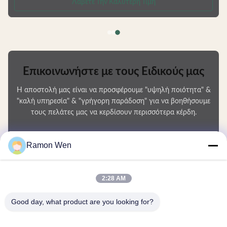
application and reverse pouring capability. Product Features Various bottle
Λάβετε Την Καλύτερη Τιμή
types available Complete skincare series including shower gel and
shampoo bottles Factory direct pricing Customizable
Επικοινωνήστε με τους Ειδικούς μας
Η αποστολή μας είναι να προσφέρουμε "υψηλή ποιότητα" &
"καλή υπηρεσία" & "γρήγορη παράδοση" για να βοηθήσουμε
τους πελάτες μας να κερδίσουν περισσότερα κέρδη.
Το Όνομά Σας
Ramon Wen
Αριθμός τηλεφώνου
2:28 AM
Ονομασία εταιρείας
Good day, what product are you looking for?
E-mail
*