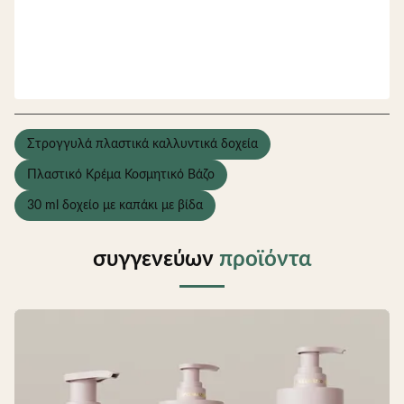
Στρογγυλά πλαστικά καλλυντικά δοχεία
Πλαστικό Κρέμα Κοσμητικό Βάζο
30 ml δοχείο με καπάκι με βίδα
συγγενεύων
προϊόντα