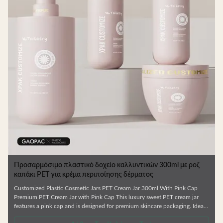
Προσαρμόσιμο πλαστικό δοχείο καλλυντικών 300ml με ροζ
καπάκι PET για κρέμα περιποίησης δέρματος
Customized Plastic Cosmetic Jars PET Cream Jar 300ml With Pink Cap
Premium PET Cream Jar with Pink Cap This luxury sweet PET cream jar
features a pink cap and is designed for premium skincare packaging. Ideal
for creams, eye creams, and masks with its large mouth opening for easy