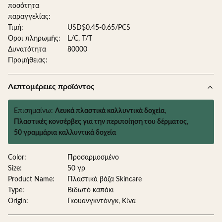
ποσότητα
παραγγελίας:
Τιμή:
USD$0.45-0.65/PCS
Όροι πληρωμής:
L/C, T/T
Δυνατότητα
80000
Προμήθειας:
Λεπτομέρειες προϊόντος
Επισημαίνω:
Λευκά πλαστικά καλλυντικά δοχεία
,
Πλαστικές κονσέρβες για την περιποίηση του δέρματος
,
50 γραμμάρια καλλυντικά δοχεία
Color:
Προσαρμοσμένο
Size:
50 γρ
Product Name:
Πλαστικά βάζα Skincare
Type:
Βιδωτό καπάκι
Origin:
Γκουανγκντόνγκ, Κίνα