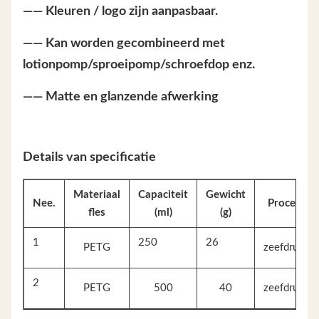
—— Kleuren / logo zijn aanpasbaar.
—— Kan worden gecombineerd met
lotionpomp/sproeipomp/schroefdop enz.
—— Matte en glanzende afwerking
Details van specificatie
Materiaal
Capaciteit
Gewicht
Nee.
Proces
fles
(ml)
(g)
1
250
26
PETG
zeefdruk
2
PETG
500
40
zeefdruk