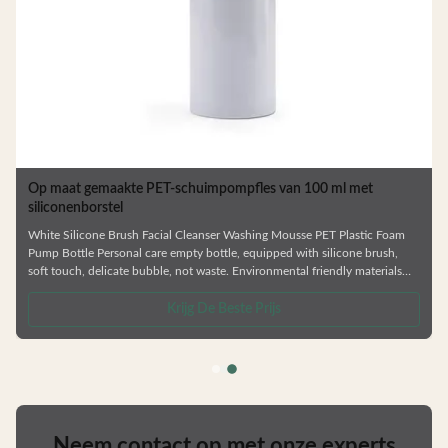
Op maat gemaakte PET-schuimpompfles van 100 ml met
siliconenborstel
White Silicone Brush Facial Cleanser Washing Mousse PET Plastic Foam
Pump Bottle Personal care empty bottle, equipped with silicone brush,
soft touch, delicate bubble, not waste. Environmental friendly materials
can be recycled. Use the spiral bottle mouth design, easy to open, easy to
close, aspects of liquid pouring. —— Various types of bottles. —— Skin care
Krijg De Beste Prijs
/
series,shower gel and shampoo bottle —— Factory direct sale. —— Colors /
Crafts are customizable. —— Can be matched
Neem contact op met onze experts