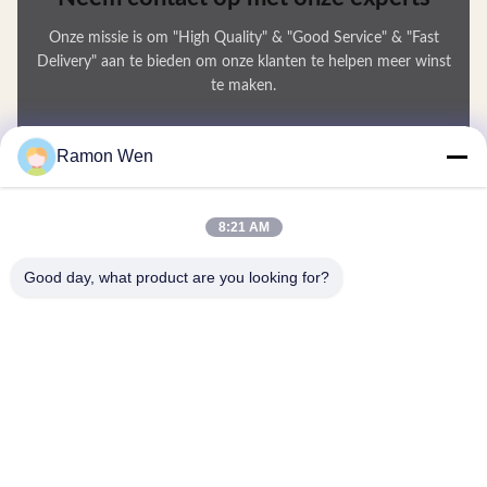
Onze missie is om "High Quality" & "Good Service" & "Fast
Delivery" aan te bieden om onze klanten te helpen meer winst
te maken.
Uw Naam
Ramon Wen
Telefoonnummer
8:21 AM
Bedrijfsnaam
Good day, what product are you looking for?
E-mail
*
Bericht
*
Inzenden