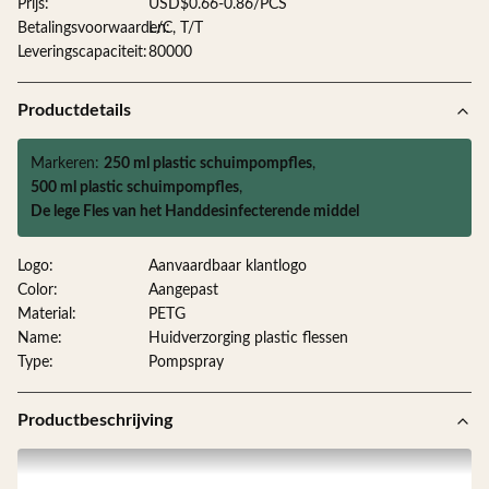
Prijs:
USD$0.66-0.86/PCS
Betalingsvoorwaarden:
L/C, T/T
Leveringscapaciteit:
80000
Productdetails
Markeren:
250 ml plastic schuimpompfles
,
500 ml plastic schuimpompfles
,
De lege Fles van het Handdesinfecterende middel
Logo:
Aanvaardbaar klantlogo
Color:
Aangepast
Material:
PETG
Name:
Huidverzorging plastic flessen
Type:
Pompspray
Productbeschrijving