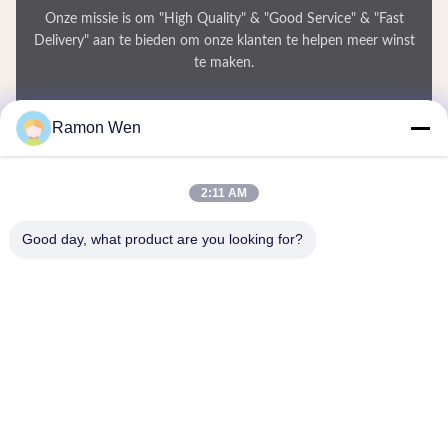
Onze missie is om "High Quality" & "Good Service" & "Fast
Delivery" aan te bieden om onze klanten te helpen meer winst
te maken.
Uw Naam
Ramon Wen
Telefoonnummer
2:11 AM
Bedrijfsnaam
Good day, what product are you looking for?
E-mail
*
Bericht
*
Inzenden