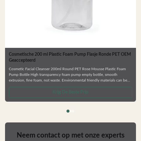
Op maat gemaakte PET-schuimpompfles van 100 ml met
siliconenborstel
White Silicone Brush Facial Cleanser Washing Mousse PET Plastic Foam
Pump Bottle Personal care empty bottle, equipped with silicone brush,
soft touch, delicate bubble, not waste. Environmental friendly materials
can be recycled. Use the spiral bottle mouth design, easy to open, easy to
close, aspects of liquid pouring. —— Various types of bottles. —— Skin care
Krijg De Beste Prijs
/
series,shower gel and shampoo bottle —— Factory direct sale. —— Colors /
Crafts are customizable. —— Can be matched
Neem contact op met onze experts