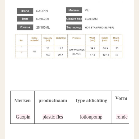
Vorm
Merken
productnaam
Type afdichting
O
Gaopin
plastic fles
lotionpomp
ronde