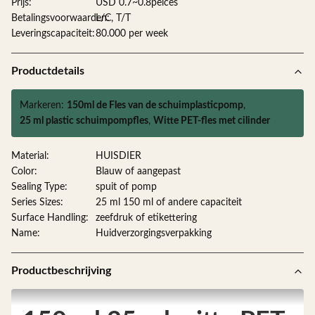
Prijs:
USD 0.7~0.8peices
Betalingsvoorwaarden:
L/C, T/T
Leveringscapaciteit:
80.000 per week
Productdetails
Markeren:
150ml de Fles van de schuimplasticpomp
,
25 ml plastic schuimpompfles
,
Witte PET-fles met cilinder
Material:
HUISDIER
Color:
Blauw of aangepast
Sealing Type:
spuit of pomp
Series Sizes:
25 ml 150 ml of andere capaciteit
Surface Handling:
zeefdruk of etikettering
Name:
Huidverzorgingsverpakking
Productbeschrijving