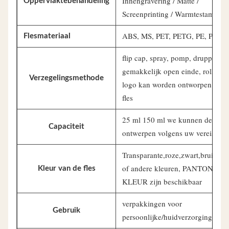
Innengravering / Matte /
Oppervlaktebehandeling
Screenprinting / Warmtestampen
ABS, MS, PET, PETG, PE, PP
Flesmateriaal
flip cap, spray, pomp, druppel,
gemakkelijk open einde, roll op,
Verzegelingsmethode
logo kan worden ontworpen op d
fles
25 ml 150 ml we kunnen de vor
Capaciteit
ontwerpen volgens uw vereisten
Transparante,roze,zwart,bruin,gr
of andere kleuren, PANTONE-
Kleur van de fles
KLEUR zijn beschikbaar
verpakkingen voor
Gebruik
persoonlijke/huidverzorging