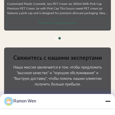
кожей
Customized Plastic Cosmetic Jars PET Cream Jar 300ml With Pink Cap
Premium PET Cream Jar with Pink Cap This luxury sweet PET cream jar
features a pink cap and is designed for premium skincare packaging. Ideal
for creams, eye creams, and masks with its large mouth opening for easy
application and reverse pouring capability. Product Features Various bottle
Получить Лучшую Цену
types available Complete skincare series including shower gel and
shampoo bottles Factory direct pricing Customizable
Свяжитесь с нашими экспертами
Наша миссия заключается в том, чтобы предложить
"высокое качество" и "хорошее обслуживание" и
"быструю доставку", чтобы помочь нашим клиентам
получить больше прибыли.
Ваше имя
Ramon Wen
Номер телефона