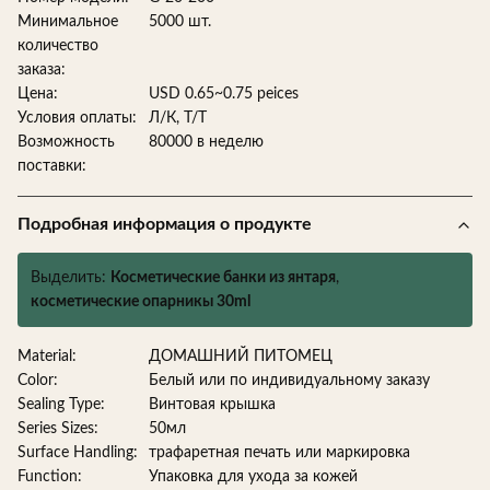
Минимальное
5000 шт.
количество
заказа:
Цена:
USD 0.65~0.75 peices
Условия оплаты:
Л/К, Т/Т
Возможность
80000 в неделю
поставки:
Подробная информация о продукте
Выделить:
Косметические банки из янтаря
,
косметические опарникы 30ml
Material:
ДОМАШНИЙ ПИТОМЕЦ
Color:
Белый или по индивидуальному заказу
Sealing Type:
Винтовая крышка
Series Sizes:
50мл
Surface Handling:
трафаретная печать или маркировка
Function:
Упаковка для ухода за кожей