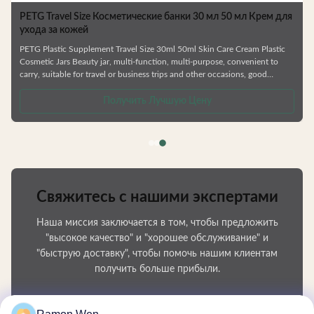
PETG Travel Size Косметические банки 30 мл 50 мл Крем для
ухода за кожей
PETG Plastic Supplement Travel Size 30ml 50ml Skin Care Cream Plastic
Cosmetic Jars Beauty jar, multi-function, multi-purpose, convenient to
carry, suitable for travel or business trips and other occasions, good
sealing, will not leak —— Various types of bottles. —— Skin care
e
series,shower gel and shampoo bottle —— Factory direct sale. —— Colors /
Получить Лучшую Цену
Crafts are customizable. —— Can be matched with lotion pump/ spray
pump/ screw cap etc. —— Matte & shinny finish. GUANGZHOU GAOPIN
Свяжитесь с нашими экспертами
Наша миссия заключается в том, чтобы предложить
"высокое качество" и "хорошее обслуживание" и
"быструю доставку", чтобы помочь нашим клиентам
получить больше прибыли.
Ваше имя