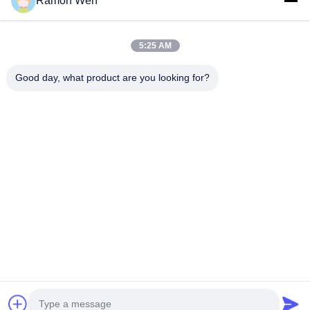
Ramon Wen
Номер телефона
5:25 AM
Название компании
Good day, what product are you looking for?
Электронная почта
*
Сообщение
*
Отправить
© 2026 Guangzhou Gaopin Plastic Products Co., Ltd.. All Rights Reserved.