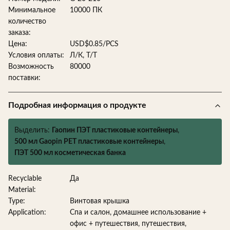
Минимальное
10000 ПК
количество
заказа:
Цена:
USD$0.85/PCS
Условия оплаты:
Л/К, Т/Т
Возможность
80000
поставки:
Подробная информация о продукте
Выделить:
Гаопин ПЭТ пластиковые контейнеры
,
500 мл Gaopin PET пластиковые контейнеры
,
ПЭТ 500 мл косметическая банка
Recyclable
Да
Material:
Type:
Винтовая крышка
Application:
Спа и салон, домашнее использование +
офис + путешествия, путешествия,