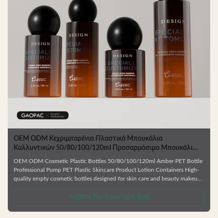
OEM ODM Κεχριμπαρένια Πλαστικά Μπουκάλια
Καλλυντικών 50/80/100/120ml Προσαρμόσιμο Μπουκάλι
PET για Συσκευασία Περιποίησης Δέρματος
OEM ODM Cosmetic Plastic Bottles 50/80/100/120ml Amber PET Bottle
Professional Pump PET Plastic Skincare Product Lotion Containers High-
quality empty cosmetic bottles designed for skin care and beauty makeup
products. Ideal for facial cream, lotion, essence, and similar formulations.
.
Manufactured from durable, environmentally friendly materials that resist
Λάβετε Την Καλύτερη Τιμή
deformation and are fully recyclable. Available in Multiple Capacities
Choose from 50ml, 80ml, 100ml, or 120ml sizes to