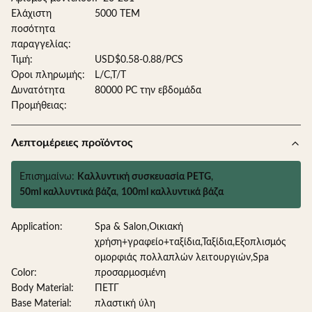
Ελάχιστη
5000 ΤΕΜ
ποσότητα
παραγγελίας:
Τιμή:
USD$0.58-0.88/PCS
Όροι πληρωμής:
L/C,T/T
Δυνατότητα
80000 PC την εβδομάδα
Προμήθειας:
Λεπτομέρειες προϊόντος
Επισημαίνω:
Καλλυντική συσκευασία PETG
,
50ml καλλυντικά βάζα
,
100ml καλλυντικά βάζα
Application:
Spa & Salon,Οικιακή
χρήση+γραφείο+ταξίδια,Ταξίδια,Εξοπλισμός
ομορφιάς πολλαπλών λειτουργιών,Spa
Color:
προσαρμοσμένη
Body Material:
ΠΕΤΓ
Base Material:
πλαστική ύλη