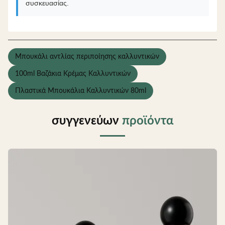
συσκευασίας.
Μπουκάλι αντλίας περιποίησης καλλυντικών
100ml Βαζάκια Κρέμας Καλλυντικών
Πλαστικά Μπουκάλια Καλλυντικών 80ml
συγγενεύων
προϊόντα