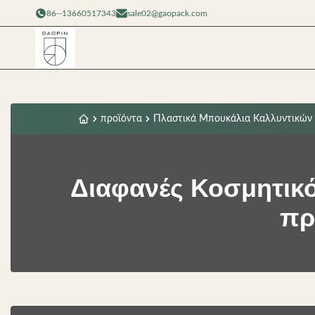
86--13660517343
sale02@gaopack.com
προϊόντα
Πλαστικά Μπουκάλια Καλλυντικών 
Διαφανές Κοσμητικό
πρ