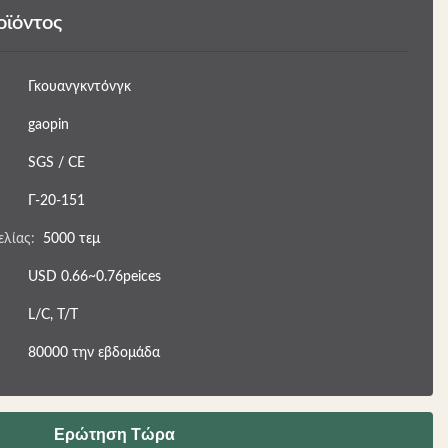
οϊόντος
Γκουανγκντόνγκ
gaopin
SGS / CE
Γ-20-151
λίας:
5000 τεμ
USD 0.66~0.76peices
L/C, T/T
80000 την εβδομάδα
Ερώτηση Τώρα