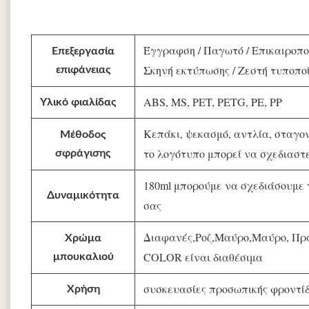
Έγγραφση / Παγωτό / Επικαιροποί
Επεξεργασία
Σκηνή εκτύπωσης / Ζεστή τυποπο
επιφάνειας
ABS, MS, PET, PETG, PE, PP
Υλικό φιαλίδας
Κεπάκι, ψεκασμό, αντλία, σταγον
Μέθοδος
το λογότυπο μπορεί να σχεδιαστ
σφράγισης
180ml μπορούμε να σχεδιάσουμε 
Δυναμικότητα
σας
Διαφανές,Ροζ,Μαύρο,Μαύρο, Πρ
Χρώμα
COLOR είναι διαθέσιμα
μπουκαλιού
συσκευασίες προσωπικής φροντίδ
Χρήση