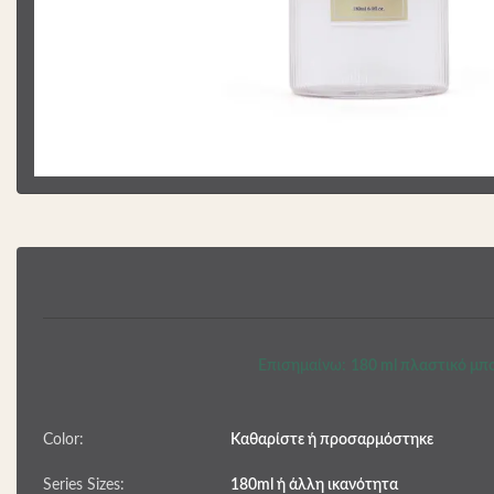
Επισημαίνω:
180 ml πλαστικό μπο
Color:
Καθαρίστε ή προσαρμόστηκε
Series Sizes:
180ml ή άλλη ικανότητα