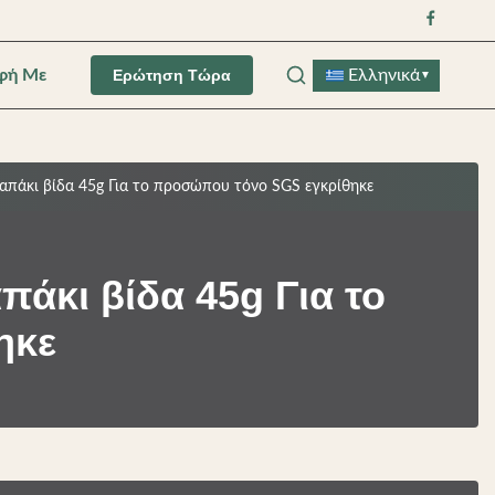
φή Με
Ελληνικά
Ερώτηση Τώρα
▼
απάκι βίδα 45g Για το προσώπου τόνο SGS εγκρίθηκε
άκι βίδα 45g Για το
ηκε