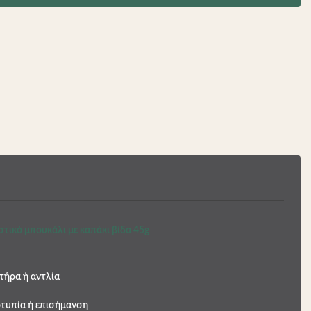
τικό μπουκάλι με καπάκι βίδα 45g
τήρα ή αντλία
οτυπία ή επισήμανση