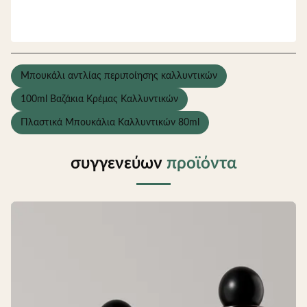
Μπουκάλι αντλίας περιποίησης καλλυντικών
100ml Βαζάκια Κρέμας Καλλυντικών
Πλαστικά Μπουκάλια Καλλυντικών 80ml
συγγενεύων
προϊόντα