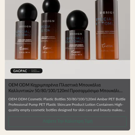
OEM ODM Κεχριμπαρένια Πλαστικά Μπουκάλια
Καλλυντικών 50/80/100/120ml Προσαρμόσιμο Μπουκάλι
PET για Συσκευασία Περιποίησης Δέρματος
OEM ODM Cosmetic Plastic Bottles 50/80/100/120ml Amber PET Bottle
Professional Pump PET Plastic Skincare Product Lotion Containers High-
quality empty cosmetic bottles designed for skin care and beauty makeup
products. Ideal for facial cream, lotion, essence, and similar formulations.
.
Manufactured from durable, environmentally friendly materials that resist
Λάβετε Την Καλύτερη Τιμή
deformation and are fully recyclable. Available in Multiple Capacities
Choose from 50ml, 80ml, 100ml, or 120ml sizes to