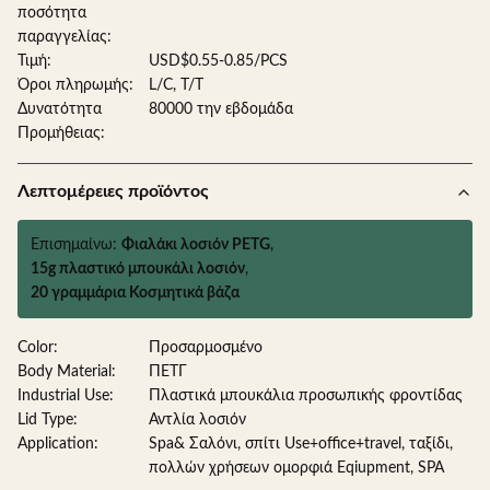
ποσότητα
παραγγελίας:
Τιμή:
USD$0.55-0.85/PCS
Όροι πληρωμής:
L/C, T/T
Δυνατότητα
80000 την εβδομάδα
Προμήθειας:
Λεπτομέρειες προϊόντος
Επισημαίνω:
Φιαλάκι λοσιόν PETG
,
15g πλαστικό μπουκάλι λοσιόν
,
20 γραμμάρια Κοσμητικά βάζα
Color:
Προσαρμοσμένο
Body Material:
ΠΕΤΓ
Industrial Use:
Πλαστικά μπουκάλια προσωπικής φροντίδας
Lid Type:
Αντλία λοσιόν
Application:
Spa& Σαλόνι, σπίτι Use+office+travel, ταξίδι,
πολλών χρήσεων ομορφιά Eqiupment, SPA