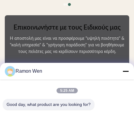
Επικοινωνήστε με τους Ειδικούς μας
Η αποστολή μας είναι να προσφέρουμε "υψηλή ποιότητα" &
"καλή υπηρεσία" & "γρήγορη παράδοση" για να βοηθήσουμε
τους πελάτες μας να κερδίσουν περισσότερα κέρδη.
Το Όνομά Σας
Ramon Wen
Αριθμός τηλεφώνου
5:25 AM
Ονομασία εταιρείας
Good day, what product are you looking for?
E-mail
*
Μήνυμα
*