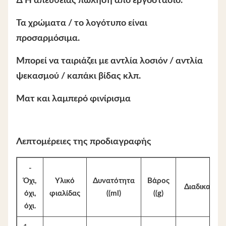
∆ Η απευθείας πώληση από εργοστάσιο.
Τα χρώματα / το λογότυπο είναι
προσαρμόσιμα.
Μπορεί να ταιριάζει με αντλία λοσιόν / αντλία
ψεκασμού / καπάκι βίδας κλπ.
Ματ και λαμπερό φινίρισμα
Λεπτομέρειες της προδιαγραφής
-
Όχι,
Υλικό
Δυνατότητα
Βάρος
Διαδικασία
όχι,
φιαλίδας
((ml)
((g)
όχι.