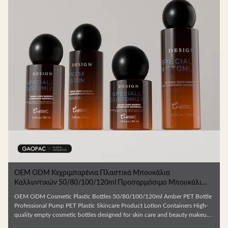
OEM ODM Κεχριμπαρένια Πλαστικά Μπουκάλια
Καλλυντικών 50/80/100/120ml Προσαρμόσιμο Μπουκάλι
PET για Συσκευασία Περιποίησης Δέρματος
OEM ODM Cosmetic Plastic Bottles 50/80/100/120ml Amber PET Bottle
Professional Pump PET Plastic Skincare Product Lotion Containers High-
quality empty cosmetic bottles designed for skin care and beauty makeup
products. Ideal for facial cream, lotion, essence, and similar formulations.