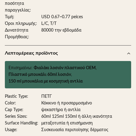
ποσότητα
παραγγελίας:
Τιμή:
USD 0.67~0.77 peices
Όροι πληρωμής:
L/C, T/T
Δυνατότητα
80000 την εβδομάδα
Προμήθειας:
Λεπτομέρειες προϊόντος
Επισημαίνω:
Φιαλάκι λοσιόν πλαστικού OEM
,
Πλαστικό μπουκάλι 60ml λοσιόν
,
150 ml μπουκάλια με κοσμητική αντλία
Plastic Type:
ΠΕΤΓ
Color:
Κόκκινο ή προσαρμοσμένο
Cap Type:
ψεκαστήρα ή αντλία
Series Sizes:
60ml 125ml 150ml ή άλλη ικανότητα
Surface Handling:
μεταξοτυπία ή επισήμανση
Usage:
Συσκευασία περιποίησης δέρματος