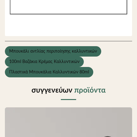
Μπουκάλι αντλίας περιποίησης καλλυντικών
100ml Βαζάκια Κρέμας Καλλυντικών
Πλαστικά Μπουκάλια Καλλυντικών 80ml
συγγενεύων
προϊόντα