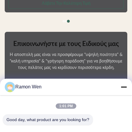
.
Manufactured from durable, environmentally friendly materials that resist
Λάβετε Την Καλύτερη Τιμή
deformation and are fully recyclable. Available in Multiple Capacities
Choose from 50ml, 80ml, 100ml, or 120ml sizes to
Επικοινωνήστε με τους Ειδικούς μας
Η αποστολή μας είναι να προσφέρουμε "υψηλή ποιότητα" &
"καλή υπηρεσία" & "γρήγορη παράδοση" για να βοηθήσουμε
τους πελάτες μας να κερδίσουν περισσότερα κέρδη.
Το Όνομά Σας
Ramon Wen
Αριθμός τηλεφώνου
1:01 PM
Ονομασία εταιρείας
Good day, what product are you looking for?
E-mail
*