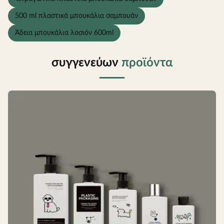
500 ml πλαστικά μπουκάλια σαμπουάν
Άδεια μπουκάλια λοσιόν 600ml
συγγενεύων
προϊόντα