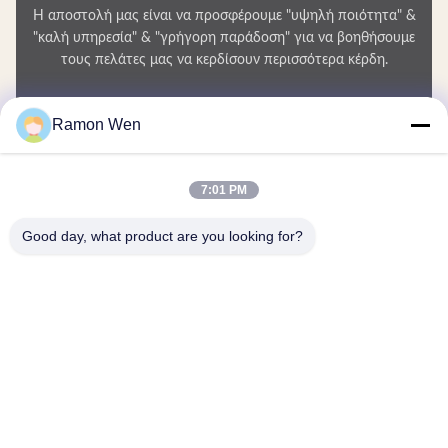
Η αποστολή μας είναι να προσφέρουμε "υψηλή ποιότητα" &
"καλή υπηρεσία" & "γρήγορη παράδοση" για να βοηθήσουμε
τους πελάτες μας να κερδίσουν περισσότερα κέρδη.
Το Όνομά Σας
Ramon Wen
Αριθμός τηλεφώνου
7:01 PM
Ονομασία εταιρείας
Good day, what product are you looking for?
E-mail
*
Μήνυμα
*
Υποβολή