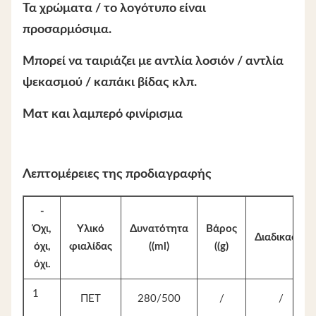
Τα χρώματα / το λογότυπο είναι
προσαρμόσιμα.
Μπορεί να ταιριάζει με αντλία λοσιόν / αντλία
ψεκασμού / καπάκι βίδας κλπ.
Ματ και λαμπερό φινίρισμα
Λεπτομέρειες της προδιαγραφής
-
Όχι,
Υλικό
Δυνατότητα
Βάρος
Διαδικασία
όχι,
φιαλίδας
((ml)
((g)
όχι.
1
ΠΕΤ
280/500
/
/