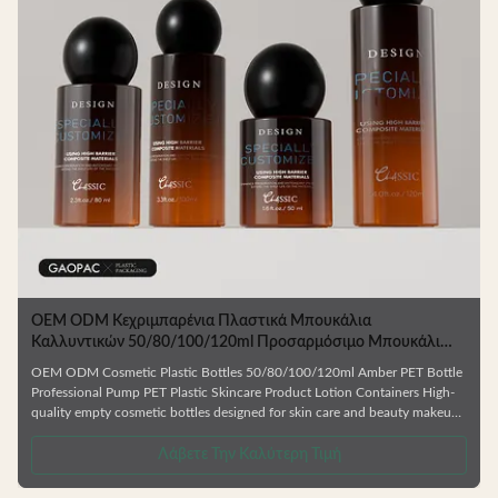
OEM ODM Κεχριμπαρένια Πλαστικά Μπουκάλια
Καλλυντικών 50/80/100/120ml Προσαρμόσιμο Μπουκάλι
PET για Συσκευασία Περιποίησης Δέρματος
OEM ODM Cosmetic Plastic Bottles 50/80/100/120ml Amber PET Bottle
Professional Pump PET Plastic Skincare Product Lotion Containers High-
quality empty cosmetic bottles designed for skin care and beauty makeup
products. Ideal for facial cream, lotion, essence, and similar formulations.
.
Manufactured from durable, environmentally friendly materials that resist
Λάβετε Την Καλύτερη Τιμή
deformation and are fully recyclable. Available in Multiple Capacities
Choose from 50ml, 80ml, 100ml, or 120ml sizes to