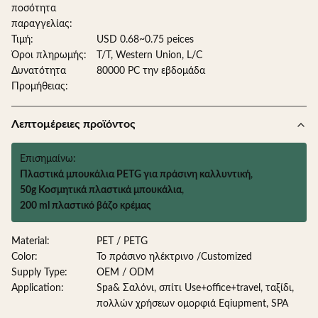
ποσότητα
παραγγελίας:
Τιμή:
USD 0.68~0.75 peices
Όροι πληρωμής:
T/T, Western Union, L/C
Δυνατότητα
80000 PC την εβδομάδα
Προμήθειας:
Λεπτομέρειες προϊόντος
Επισημαίνω:
Πλαστικά μπουκάλια PETG για πράσινη καλλυντική
,
50g Κοσμητικά πλαστικά μπουκάλια
,
200 ml πλαστικό βάζο κρέμας
Material:
PET / PETG
Color:
Το πράσινο ηλέκτρινο /Customized
Supply Type:
OEM / ODM
Application:
Spa& Σαλόνι, σπίτι Use+office+travel, ταξίδι,
πολλών χρήσεων ομορφιά Eqiupment, SPA