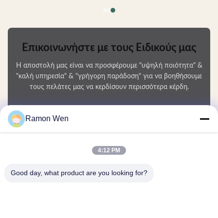
Επικοινωνήστε με τους Ειδικούς μας
Η αποστολή μας είναι να προσφέρουμε "υψηλή ποιότητα" &
"καλή υπηρεσία" & "γρήγορη παράδοση" για να βοηθήσουμε
τους πελάτες μας να κερδίσουν περισσότερα κέρδη.
Το Όνομά Σας
Ramon Wen
Αριθμός τηλεφώνου
4:12 PM
Ονομασία εταιρείας
Good day, what product are you looking for?
E-mail
*
Μήνυμα
*