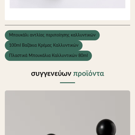
Μπουκάλι αντλίας περιποίησης καλλυντικών
100ml Βαζάκια Κρέμας Καλλυντικών
Πλαστικά Μπουκάλια Καλλυντικών 80ml
συγγενεύων
προϊόντα