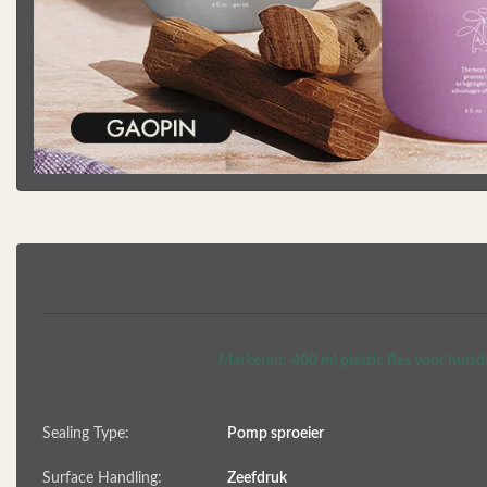
Markeren:
400 ml plastic fles voor huisd
Sealing Type:
Pomp sproeier
Surface Handling:
Zeefdruk