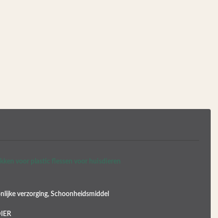
ken voor plastic flessen voor huisdieren
nlijke verzorging, Schoonheidsmiddel
IER