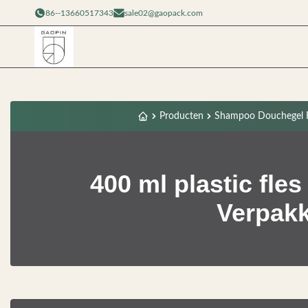
86--13660517343
sale02@gaopack.com
Producten
Shampoo Douchegel F
400 ml plastic fle
Verpakk