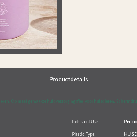
Productdetails
ieren
,
Op maat gemaakte huidverzorgingsfles voor huisdieren
,
Schermdruk
Industrial Use:
Persoo
Plastic Type:
HUISD