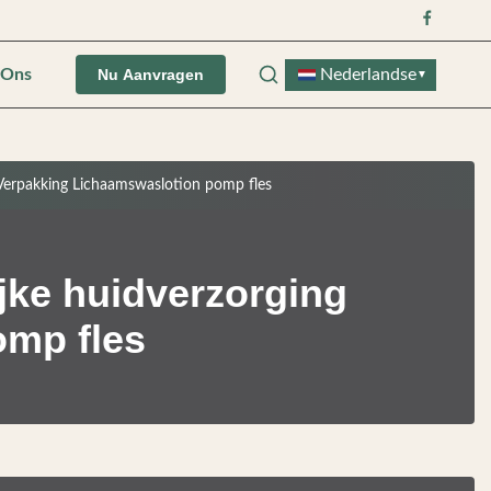
 Ons
Nederlandse
Nu Aanvragen
▼
g Verpakking Lichaamswaslotion pomp fles
ijke huidverzorging
omp fles