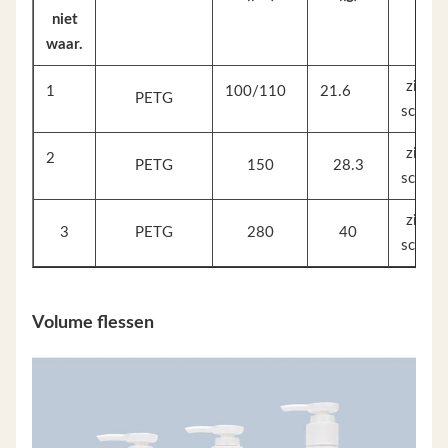
niet
waar.
zijde-
1
100/110
21.6
PETG
scherm
zijde-
2
PETG
150
28.3
scherm
zijde-
3
PETG
280
40
scherm
Volume flessen