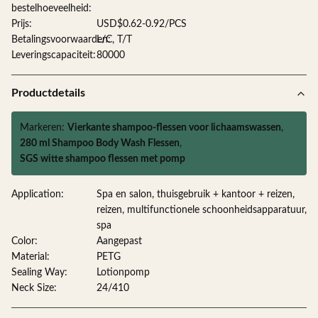
bestelhoeveelheid:
Prijs:
USD$0.62-0.92/PCS
Betalingsvoorwaarden:
L/C, T/T
Leveringscapaciteit:
80000
Productdetails
Markeren:
Vierkante shampoo-flessen voor lichaamswassen
,
280 ml Shampoo Body Wash Flessen
,
SGS witte shampoo flessen met pomp
Application:
Spa en salon, thuisgebruik + kantoor + reizen,
reizen, multifunctionele schoonheidsapparatuur,
spa
Color:
Aangepast
Material:
PETG
Sealing Way:
Lotionpomp
Neck Size:
24/410