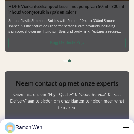
HDPE Vierkante Shampooflessen met pomp van 50 ml - 300 ml
inhoud voor gebruik in spa's en salons
Square Plastic Shampoo Bottles with Pump - 50ml to 300ml Square-
shaped plastic bottles designed for personal care products including
shampoo, shower gel, hand sanitizer, and body milk. Features a secure
cover design for easy opening and closing with simple operation. Product
Specifications Available Volumes Customization Options Factory direct
Krijg De Beste Prijs
pricing Custom colors and logos available Compatible with lotion pumps,
spray pumps, and screw caps Matte and shiny finish options
Neem contact op met onze experts
Onze missie is om "High Quality" & "Good Service" & "Fast
Delivery" aan te bieden om onze klanten te helpen meer winst
te maken.
Uw Naam
Ramon Wen