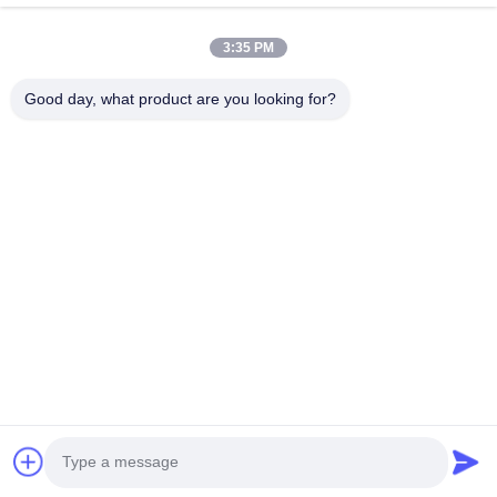
Telefoonnummer
3:35 PM
Bedrijfsnaam
Good day, what product are you looking for?
E-mail
*
Bericht
*
Inzenden
© 2026 Guangzhou Gaopin Plastic Products Co., Ltd.. All Rights Reserved.