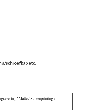
p/schroefkap etc.
ngravering / Matte / Screenprinting /