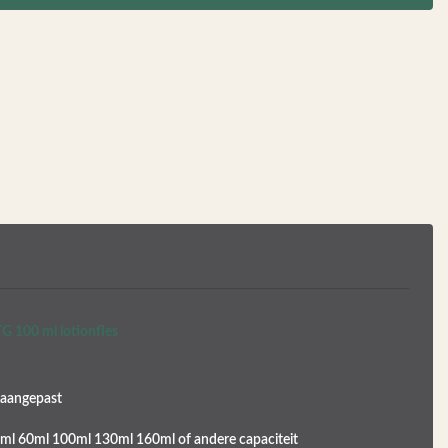
G 100 ml lotionfles
 aangepast
ml 60ml 100ml 130ml 160ml of andere capaciteit