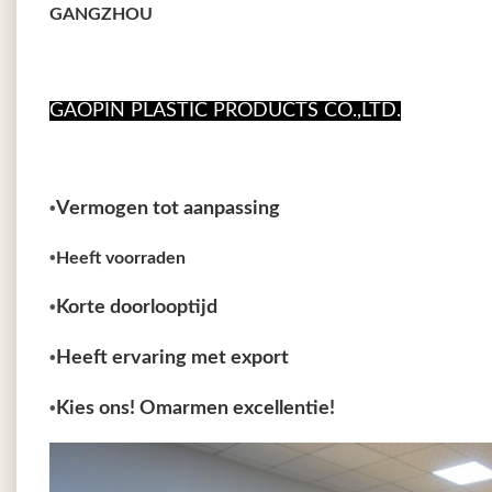
GANGZHOU
GAOPIN PLASTIC PRODUCTS CO.,LTD.
•
Vermogen tot aanpassing
•
Heeft voorraden
•
Korte doorlooptijd
•
Heeft ervaring met export
•
Kies ons! Omarmen excellentie!