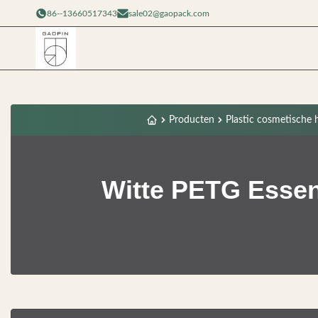
86--13660517343
sale02@gaopack.com
Producten
Plastic cosmetische 
Witte PETG Essen