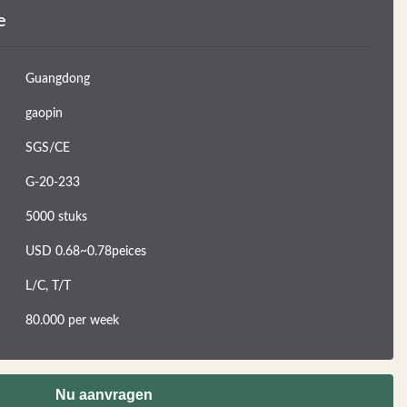
e
Guangdong
gaopin
SGS/CE
G-20-233
5000 stuks
USD 0.68~0.78peices
L/C, T/T
80.000 per week
Nu aanvragen