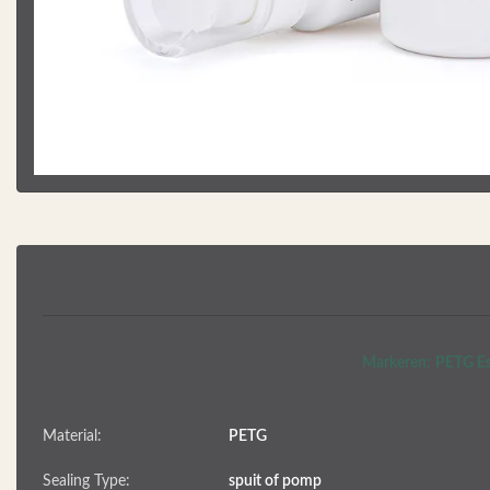
Markeren:
PETG Es
Material:
PETG
Sealing Type:
spuit of pomp