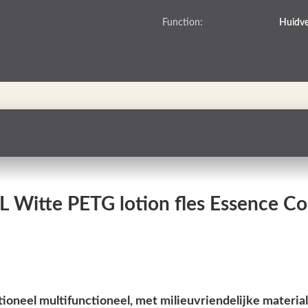
Function:
Huidve
tte PETG lotion fles Essence Cosm
oneel multifunctioneel, met milieuvriendelijke material