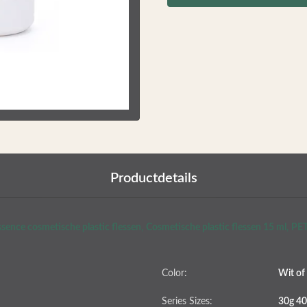
Productdetails
sence cosmetische plastic flessen
,
Cosmetische plastic flessen 15 ml
,
PET
Color:
Wit of
Series Sizes:
30g 40