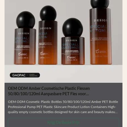
OEM ODM Amber Cosmetische Plastic Flessen
50/80/100/120ml Aanpasbare PET Fles voor
Huidverzorgingsverpakking
OEM ODM Cosmetic Plastic Bottles 50/80/100/120ml Amber PET Bottle
Professional Pump PET Plastic Skincare Product Lotion Containers High-
quality empty cosmetic bottles designed for skin care and beauty makeup
products. Ideal for facial cream, lotion, essence, and similar formulations.
.
Manufactured from durable, environmentally friendly materials that resist
Krijg De Beste Prijs