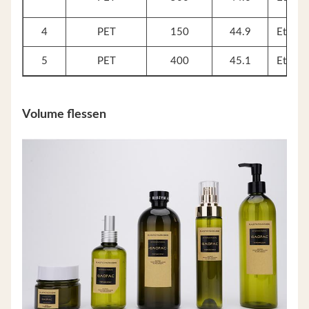
4
PET
150
44.9
Etikett
5
PET
400
45.1
Etikett
Volume flessen