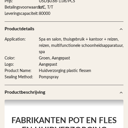
Prijs:
USD$0.66-1.06/PCS
Betalingsvoorwaarden:
L/C, T/T
Leveringscapaciteit:
80000
Productdetails
Application:
Spa en salon, thuisgebruik + kantoor + reizen,
reizen, multifunctionele schoonheidsapparatuur,
spa
Color:
Groen, Aangepast
Logo:
Aangepast
Product Name:
Huidverzorging plastic flessen
Sealing Method:
Pompspray
Productbeschrijving
FABRIKANTEN POT EN FLES