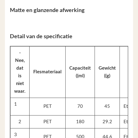
Matte en glanzende afwerking
Detail van de specificatie
-
Nee,
dat
Capaciteit
Gewicht
Flesmateriaal
Proc
is
((ml)
((g)
niet
waar.
1
PET
70
45
Etikett
2
PET
180
29.2
Etikett
3
PET
500
44.6
Etikett