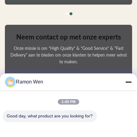
deformation and are fully recyclable. Available in Multiple Capacities
Choose from 50ml, 80ml, 100ml, or 120ml sizes to
Neem contact op met onze experts
Onze missie is om "High Quality" & "Good Service" & "Fast
Delivery" aan te bieden om onze klanten te helpen meer winst
te maken.
Uw Naam
Ramon Wen
Telefoonnummer
1:45 PM
Bedrijfsnaam
Good day, what product are you looking for?
E-mail
*