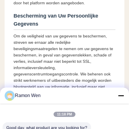
door het platform worden aangeboden.
Bescherming van Uw Persoonlijke
Gegevens
Om de veiligheid van uw gegevens te beschermen,
streven we ernaar alle redelijke
beveiligingsmaatregelen te nemen om uw gegevens te
beschermen, in geval van gegevenslekken, schade of
verlies, inclusief maar niet beperkt tot SSL,
informatieversleuteling,
gegevenscentrumtoegangscontrole. We beheren ook
strikt werknemers of uitbesteders die mogelijk worden
blootgesteld aan uw informatie, inclusief maar niet
beperkt tot het ondertekenen van
Ramon Wen
geheimhoudingsovereenkomsten met hen, het nemen
van verschillende autoriteitscontroles afhankelijk van de
positie en het monitoren van hun activiteiten.
11:18 PM
Bescherming van Minderjarigen
Good day, what product are you looking for?