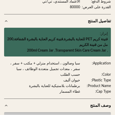
ط الدفع:
الاعتماد المستندي، تي/تي
درة على العرض:
80000
صيل المنتج
براز:
قنينة كريم PET للعناية بالبشرة,قنينة كريم العناية بالبشرة الشفافة,200
ل من قنينة الكريم
200ml Cream Jar
,
Transparent Skin Care Cream Jar
Applicati
سبا وصالون ، استخدام منزلي + مكتب + سفر ،
سفر ، معدات تجميل متعددة الوظائف ، سبا
Col
حسب الطلب
Plastic Ty
حيوان أليف
Product Na
برطمانات بلاستيكية للعناية بالبشرة
Cap Ty
غطاء المسمار
ف المنتج