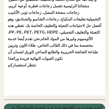
منتجاتنا الرئيسية تشمل زجاجات قطرة، أوعية كريم،
زجاجات مضخة المصل، زجاجات تونر، الأنابيب
التجميلية،تغليفات المكياج، زجاجات الشامبو والصناديق، وهو
أفضل حل لاحتياجات التعبئة والتغليف الخاصة بك. تغطي هذه
التعبئة والتغليف التجميلي، PP، PE، PET، PETG، HDPE،
الألومنيوم وغيرها من المواد الخام.نحن نقدم أيضا خدمة
مخصصة بما في ذلك القالب الخاص، طلاء اللون وتزيين
طباعة الشاشة الحريرية والطابع الساخن للورق لضمان أن
تكون العبوات النهائية فريدة ورائعة!
ننتظر استفساركم
أوعية مستديرة من البلاستيك,قنينة كريم كوسمية بلاستيكية,30 مل