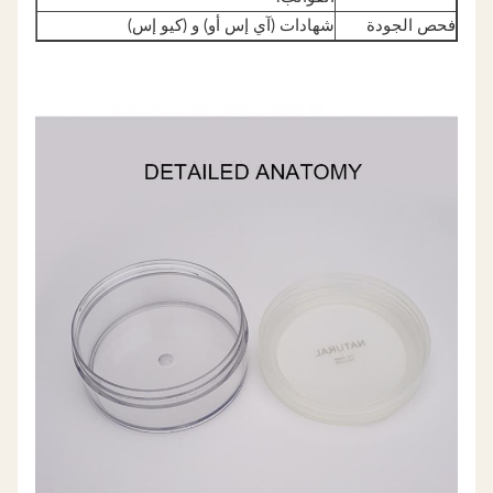
فحص الجودة
شهادات (آي إس أو) و (كيو إس)