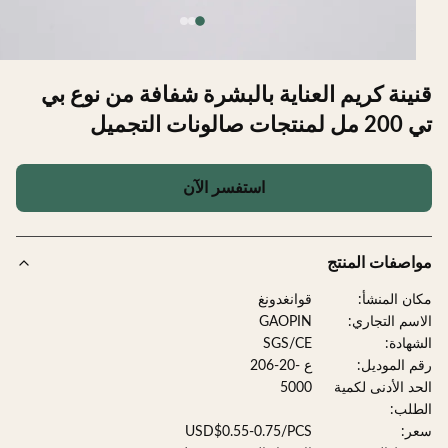
ينة كريم العناية بالبشرة شفافة من نوع بي
الونات التجميل
استفسر الآن
صفات المنتج
ن المنشأ:
قوانغدونغ
سم التجاري:
GAOPIN
هادة:
SGS/CE
 الموديل:
ع -20-206
د الأدنى لكمية
5000
لب:
:
USD$0.55-0.75/PCS