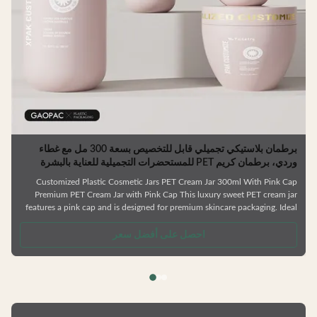
برطمان بلاستيكي تجميلي قابل للتخصيص بسعة 300 مل مع غطاء
دي، برطمان كريم PET للمستحضرات التجميلية للعناية بالبشرة
Customized Plastic Cosmetic Jars PET Cream Jar 300ml With Pink Ca
Premium PET Cream Jar with Pink Cap This luxury sweet PET cream ja
features a pink cap and is designed for premium skincare packaging. Idea
for creams, eye creams, and masks with its large mouth opening for eas
application and reverse pouring capability. Product Features Various bottl
احصل على أفضل سعر
types available Complete skincare series including shower gel an
shampoo bottles Factory direct pricing Customizabl