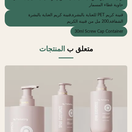
اوية غطاء المسمار
قنينة كريم PET للعناية بالبشرة,قنينة كريم العناية بالبشرة
شفافة,200 مل من قنينة الكريم
30ml Screw Cap Containe
متعلق ب
المنتجات