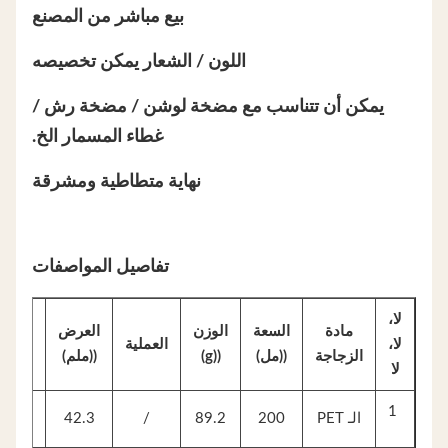
بيع مباشر من المصنع
اللون / الشعار يمكن تخصيصه
يمكن أن تتناسب مع مضخة لوشن / مضخة رش /
غطاء المسمار الخ.
‬ نهاية متطاطية ومشرقة
تفاصيل المواصفات
لا،
مادة
السعة
الوزن
العرض
الطول
لا،
العملية
الزجاجة
((مل)
((g)
((ملم)
((ملم)
لا
1
الـ PET
200
89.2
/
42.3
100.7