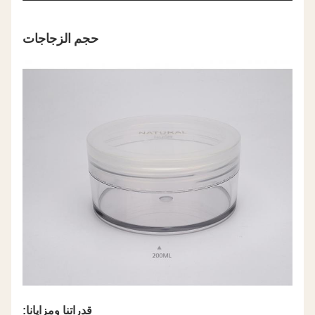
حجم الزجاجات
قدراتنا ومزايانا: