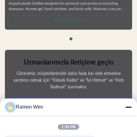
shaped plastic bottles designed for personal care products including
shampoo, shower gel, hand sanitizer, and body milk. Features a secure
cover design for easy opening and closing with simple operation. Product
Specifications Available Volumes Customization Options Factory direct
En İyi Fiyatı Alın
pricing Custom colors and logos available Compatible with lotion pumps,
spray pumps, and screw caps Matte and shiny finish options
Uzmanlarımızla iletişime geçin
Görevimiz, müşterilerimizin daha fazla kar elde etmesine
yardımcı olmak için "Yüksek Kalite" ve "İyi Hizmet" ve "Hızlı
Teslimat" sunmaktır.
Adınız
Ramon Wen
Telefon Numarası
1:36 PM
Firma Adı