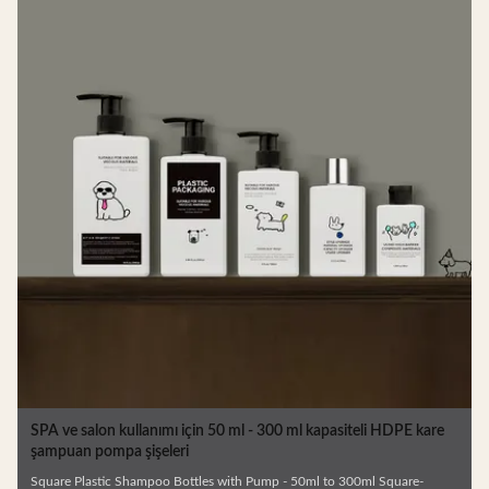
SPA ve salon kullanımı için 50 ml - 300 ml kapasiteli HDPE kare
şampuan pompa şişeleri
Square Plastic Shampoo Bottles with Pump - 50ml to 300ml Square-