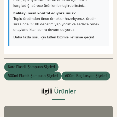
Evet, sipariş edilen her bir ürün MOQ'umuzu
karşıladığı sürece ürünleri birleştirebilirsiniz.
Kaliteyi nasıl kontrol ediyorsunuz?
Toplu üretimden önce örnekler hazırlıyoruz, üretim
sırasında %100 denetim yapıyoruz ve sadece örnek
onaylandıktan sonra devam ediyoruz.
Daha fazla soru için lütfen bizimle iletişime geçin!
Kare Plastik Şampuan Şişeleri
500ml Plastik Şampuan Şişeleri
600ml Boş Losyon Şişeleri
ilgili
Ürünler