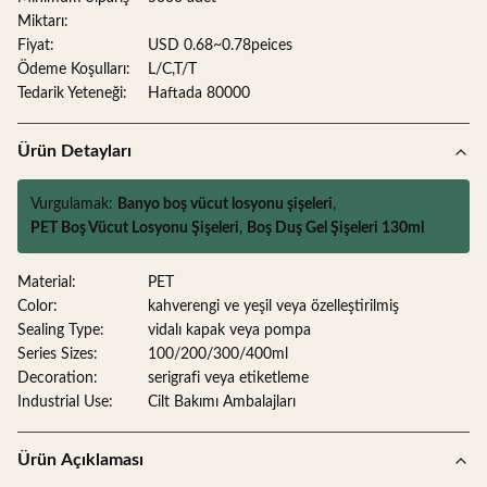
Miktarı:
Fiyat:
USD 0.68~0.78peices
Ödeme Koşulları:
L/C,T/T
Tedarik Yeteneği:
Haftada 80000
Ürün Detayları
Vurgulamak:
Banyo boş vücut losyonu şişeleri
,
PET Boş Vücut Losyonu Şişeleri
,
Boş Duş Gel Şişeleri 130ml
Material:
PET
Color:
kahverengi ve yeşil veya özelleştirilmiş
Sealing Type:
vidalı kapak veya pompa
Series Sizes:
100/200/300/400ml
Decoration:
serigrafi veya etiketleme
Industrial Use:
Cilt Bakımı Ambalajları
Ürün Açıklaması