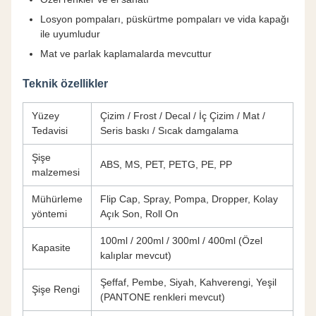
Losyon pompaları, püskürtme pompaları ve vida kapağı
ile uyumludur
Mat ve parlak kaplamalarda mevcuttur
Teknik özellikler
Yüzey
Çizim / Frost / Decal / İç Çizim / Mat /
Tedavisi
Seris baskı / Sıcak damgalama
Şişe
ABS, MS, PET, PETG, PE, PP
malzemesi
Mühürleme
Flip Cap, Spray, Pompa, Dropper, Kolay
yöntemi
Açık Son, Roll On
100ml / 200ml / 300ml / 400ml (Özel
Kapasite
kalıplar mevcut)
Şeffaf, Pembe, Siyah, Kahverengi, Yeşil
Şişe Rengi
(PANTONE renkleri mevcut)