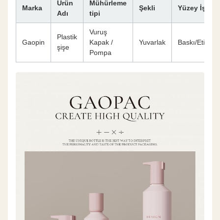
Ürün
Mühürleme
Marka
Şekli
Yüzey İşleml
Adı
tipi
Vuruş
Plastik
Gaopin
Kapak /
Yuvarlak
Baskı/Etiketl
şişe
Pompa