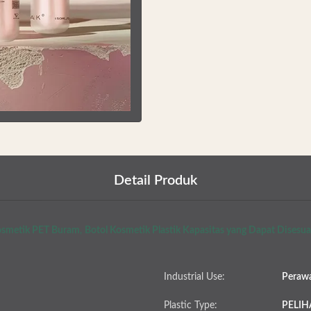
Detail Produk
osmetik PET Buram
,
Botol Kosmetik Plastik Kapasitas yang Dapat Disesu
Industrial Use:
Perawa
Plastic Type:
PELI