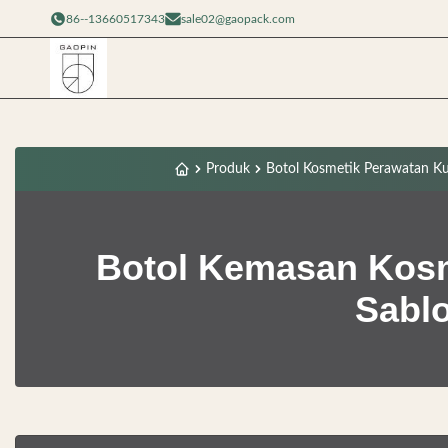
86--13660517343
sale02@gaopack.com
Produk
Botol Kosmetik Perawatan Kuli
Botol Kemasan Kosm
Sablo