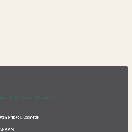
aikan
,
Botol Losion PET Sablon
tan Pribadi, Kosmetik
HARAAN