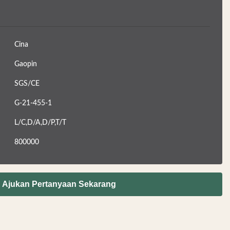
Cina
Gaopin
SGS/CE
G-21-455-1
L/C,D/A,D/P,T/T
800000
Ajukan Pertanyaan Sekarang