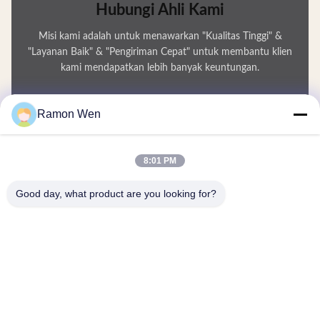
Hubungi Ahli Kami
Misi kami adalah untuk menawarkan "Kualitas Tinggi" &
"Layanan Baik" & "Pengiriman Cepat" untuk membantu klien
kami mendapatkan lebih banyak keuntungan.
Nama Anda
Ramon Wen
Nomor Telepon
8:01 PM
Nama perusahaan
Good day, what product are you looking for?
E-mail
*
Pesan
*
Kirim