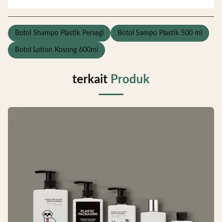
Botol Shampo Plastik Persegi
Botol Sampo Plastik 500 ml
Botol Lotion Kosong 600ml
terkait
Produk