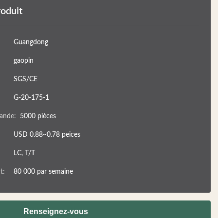
roduit
Guangdong
gaopin
SGS/CE
G-20-175-1
ande:
5000 pièces
USD 0.88~0.78 peices
LC, T/T
t:
80 000 par semaine
Renseignez-vous