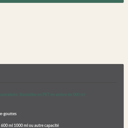
outtelette
,
Bouteilles en PET en ambre de 500 ml
e-gouttes
 600 ml 1000 ml ou autre capacité