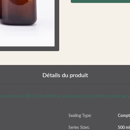
Détails du produit
 plastique de 500 ml
,
Bouteilles de shampooing en plastique scellant par g
Sealing Type:
Compt
Series Sizes:
500 ml