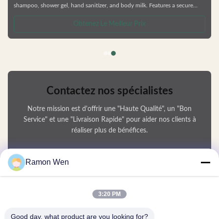
shampoo, shower gel, hand sanitizer, and body milk. Features a secure
cover design for easy opening and closing with simple operation. Product
Specifications Available Volumes Customization Options Factory direct
Obtenez Le Meilleur Prix
pricing Custom colors and logos available Compatible with lotion pumps,
spray pumps, and screw caps Matte and shiny finish options
Contactez nos spécialistes
Notre mission est d'offrir une "Haute Qualité", un "Bon
Service" et une "Livraison Rapide" pour aider nos clients à
réaliser plus de bénéfices.
Votre Nom
Ramon Wen
Numéro de téléphone
3:20 PM
Nom de l'entreprise
Good day, what product are you looking for?