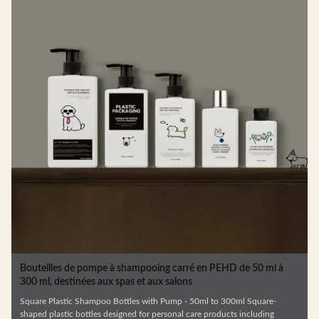
Bouteilles de pompe à shampooing carré en PEHD de 50 ml à
300 ml, destinées aux spas et aux salons
Square Plastic Shampoo Bottles with Pump - 50ml to 300ml Square-
shaped plastic bottles designed for personal care products including